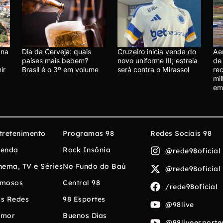
 na
Dia da Cerveja: quais
Cruzeiro inicia venda do
Ae
países mais bebem?
novo uniforme III; estreia
de
ir
Brasil é o 3º em volume
será contra o Mirassol
rec
mi
em
tretenimento
Programas 98
Redes Sociais 98
enda
Rock Insônia
@rede98oficial
nema, TV e Séries
No Fundo do Baú
@rede98oficial
mosos
Central 98
/rede98oficial
s Redes
98 Esportes
@98live
umor
Buenos Días
@98liveesporte