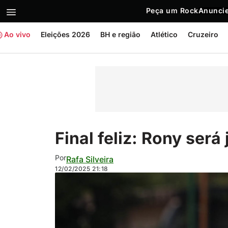
Peça um Rock
Anuncie
Ao vivo
Eleições 2026
BH e região
Atlético
Cruzeiro
Final feliz: Rony será
Por
Rafa Silveira
12/02/2025
21:18