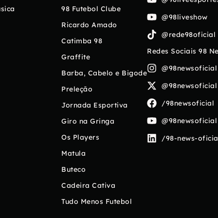
sica
98 Futebol Clube
@98liveshow
Ricardo Amado
@rede98oficial
Catimba 98
Redes Sociais 98 N
Graffite
@98newsoficial
Barba, Cabelo e Bigode
@98newsoficial
Preleção
/98newsoficial
Jornada Esportiva
@98newsoficial
Giro na Gringa
Os Players
/98-news-oficia
Matula
Buteco
Cadeira Cativa
Tudo Menos Futebol