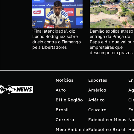
‘Final atencipada’, diz
Damião explica atraso
Lucho Rodríguez sobre
entrega da Praça do
duelo contra o Flamengo
Papa e diz que vai pun
pela Libertadores
empreiteiras que
descumprirem prazos
Notícias
Esportes
En
Auto
América
Ag
BH e Região
Atlético
Ci
Brasil
Cruzeiro
Fa
Carreira
Futebol em Minas
Na
Meio Ambiente
Futebol no Brasil
H