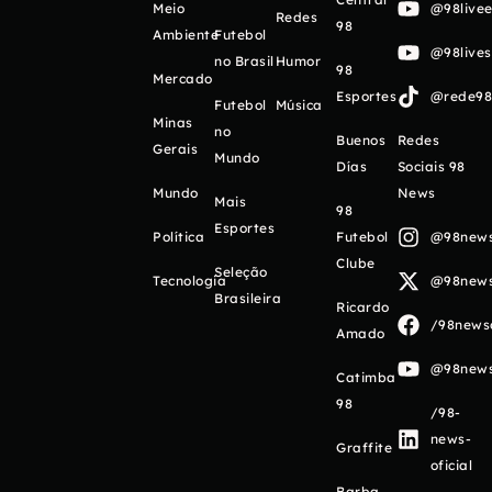
Meio
@98livee
Redes
98
Ambiente
Futebol
@98live
no Brasil
Humor
98
Mercado
Esportes
@rede98o
Futebol
Música
Minas
no
Buenos
Redes
Gerais
Mundo
Días
Sociais 98
Mundo
News
Mais
98
Esportes
Política
Futebol
@98newso
Clube
Seleção
Tecnologia
@98newso
Brasileira
Ricardo
/98newso
Amado
@98newso
Catimba
98
/98-
news-
Graffite
oficial
Barba,