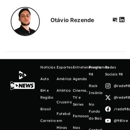
Otávio Rezende
Notícias
Esportes
Entretenimento
Programas
Redes
98
Sociais 98
Auto
América
Agenda
Rock
@rede98o
BH e
Atlético
Cinema,
Insônia
Região
TV e
@rede98o
Cruzeiro
Séries
No
Brasil
/rede98o
Fundo
Futebol
Famosos
do Baú
Carreira
em
@98live
Minas
Nas
Central