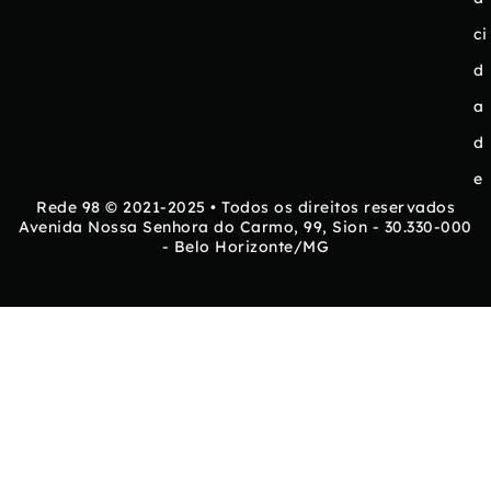
ci
d
a
d
e
Rede 98 © 2021-2025 • Todos os direitos reservados
Avenida Nossa Senhora do Carmo, 99, Sion - 30.330-000
- Belo Horizonte/MG