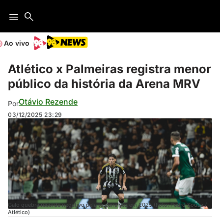
Ao vivo
Atlético x Palmeiras registra menor
público da história da Arena MRV
Otávio Rezende
Por
03/12/2025
23:29
Galo quebra recorde negativo pela terceira vez em 2025 (Foto: Pedro Souza /
Atlético)