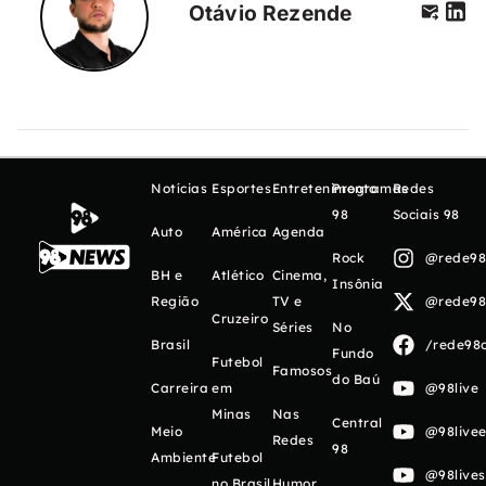
Otávio Rezende
Notícias
Esportes
Entretenimento
Programas
Redes
98
Sociais 98
Auto
América
Agenda
Rock
@rede98o
BH e
Atlético
Cinema,
Insônia
Região
TV e
@rede98o
Cruzeiro
Séries
No
Brasil
/rede98o
Fundo
Futebol
Famosos
do Baú
Carreira
em
@98live
Minas
Nas
Central
Meio
@98livee
Redes
98
Ambiente
Futebol
@98live
no Brasil
Humor