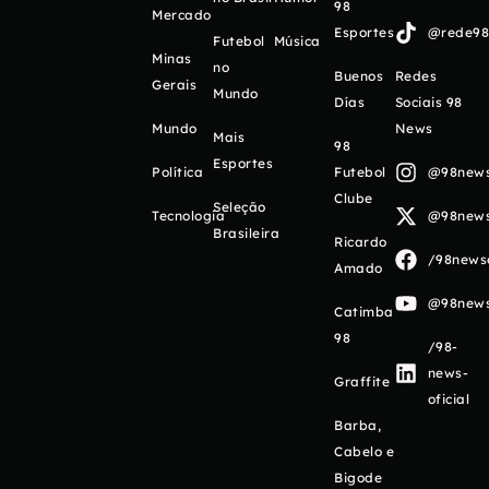
98
Mercado
Esportes
@rede98o
Futebol
Música
Minas
no
Buenos
Redes
Gerais
Mundo
Días
Sociais 98
Mundo
News
Mais
98
Esportes
Política
Futebol
@98newso
Clube
Seleção
Tecnologia
@98newso
Brasileira
Ricardo
/98newso
Amado
@98newso
Catimba
98
/98-
news-
Graffite
oficial
Barba,
Cabelo e
Bigode