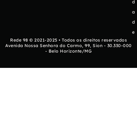
d
a
d
e
Rede 98 © 2021-2025 • Todos os direitos reservados
Avenida Nossa Senhora do Carmo, 99, Sion - 30.330-000
- Belo Horizonte/MG