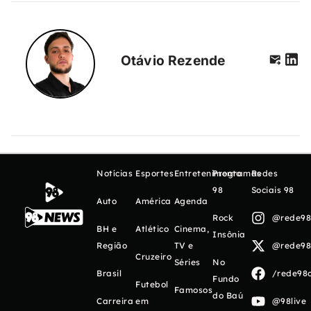
Otávio Rezende
Notícias
Esportes
Entretenimento
Programas
Redes
98
Sociais 98
Auto
América
Agenda
Rock
@rede98o
BH e
Atlético
Cinema,
Insônia
Região
TV e
@rede98o
Cruzeiro
Séries
No
Brasil
/rede98o
Fundo
Futebol
Famosos
do Baú
Carreira
em
@98live