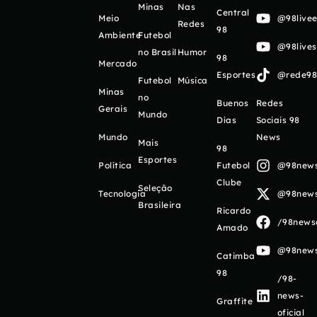
Minas
Nas
Central
Meio
@98livee
Redes
98
Ambiente
Futebol
@98live
no Brasil
Humor
98
Mercado
Esportes
@rede98o
Futebol
Música
Minas
no
Buenos
Redes
Gerais
Mundo
Días
Sociais 98
Mundo
News
Mais
98
Esportes
Política
Futebol
@98newso
Clube
Seleção
Tecnologia
@98newso
Brasileira
Ricardo
/98newso
Amado
@98newso
Catimba
98
/98-
news-
Graffite
oficial