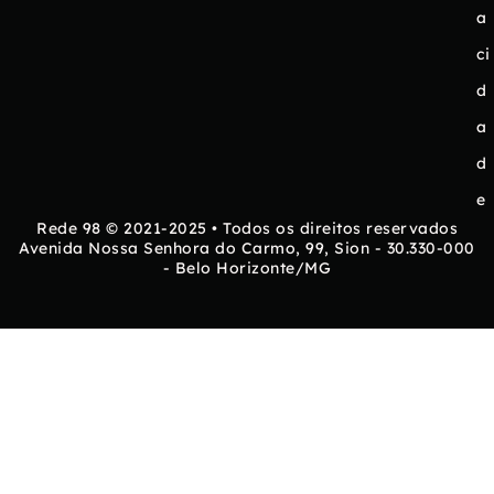
a
ci
d
a
d
e
Rede 98 © 2021-2025 • Todos os direitos reservados
Avenida Nossa Senhora do Carmo, 99, Sion - 30.330-000
- Belo Horizonte/MG