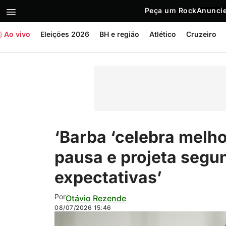
Peça um Rock
Anuncie
Ao vivo
Eleições 2026
BH e região
Atlético
Cruzeiro
‘Barba ‘celebra melho
pausa e projeta segu
expectativas’
Por
Otávio Rezende
08/07/2026
15:46