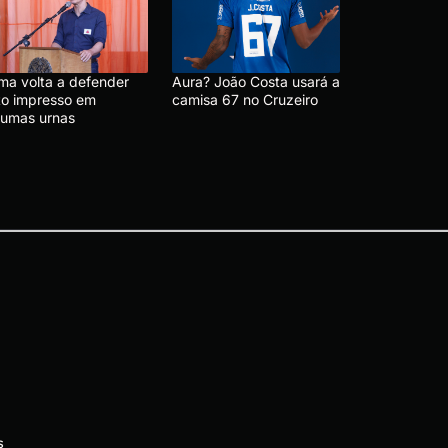
ma volta a defender
Aura? João Costa usará a
to impresso em
camisa 67 no Cruzeiro
gumas urnas
s