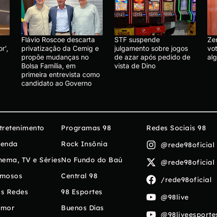
Flávio Roscoe descarta
STF suspende
Ze
r’,
privatização da Cemig e
julgamento sobre jogos
vo
propõe mudanças no
de azar após pedido de
al
Bolsa Família, em
vista de Dino
primeira entrevista como
candidato ao Governo
tretenimento
Programas 98
Redes Sociais 98
enda
Rock Insônia
@rede98oficial
nema, TV e Séries
No Fundo do Baú
@rede98oficial
mosos
Central 98
/rede98oficial
s Redes
98 Esportes
@98live
umor
Buenos Días
@98liveesporte