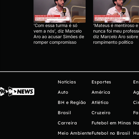
‘Com essa turma é só
‘Mateus é mentiroso e
vem a nós’, diz Marcelo
nunca foi meu professo
Aro ao acusar Simões de
diz Marcelo Aro sobre
romper compromisso
rompimento político
Notícias
Esportes
En
Auto
América
Ag
BH e Região
Atlético
Ci
Brasil
Cruzeiro
Fa
Carreira
Futebol em Minas
Na
Meio Ambiente
Futebol no Brasil
H