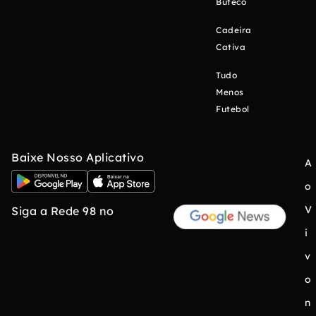
Buteco
Cadeira
Cativa
Tudo
Menos
Futebol
Baixe Nosso Aplicativo
A
o
V
Siga a Rede 98 no
i
v
o
n