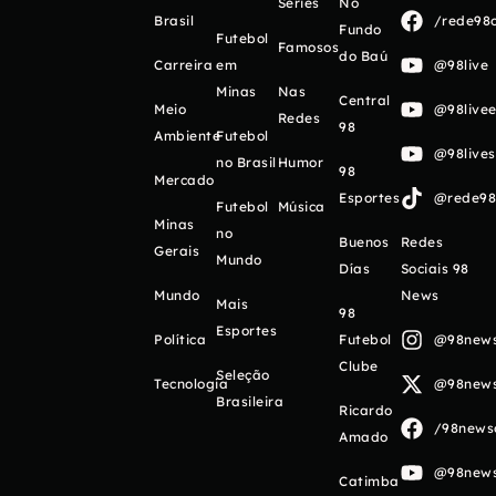
Séries
No
Brasil
/rede98o
Fundo
Futebol
Famosos
do Baú
Carreira
em
@98live
Minas
Nas
Central
Meio
@98livee
Redes
98
Ambiente
Futebol
@98live
no Brasil
Humor
98
Mercado
Esportes
@rede98o
Futebol
Música
Minas
no
Buenos
Redes
Gerais
Mundo
Días
Sociais 98
Mundo
News
Mais
98
Esportes
Política
Futebol
@98newso
Clube
Seleção
Tecnologia
@98newso
Brasileira
Ricardo
/98newso
Amado
@98newso
Catimba