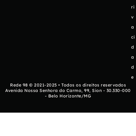
ri
v
a
ci
d
a
d
e
Rede 98 © 2021-2025 • Todos os direitos reservados
Avenida Nossa Senhora do Carmo, 99, Sion - 30.330-000
- Belo Horizonte/MG