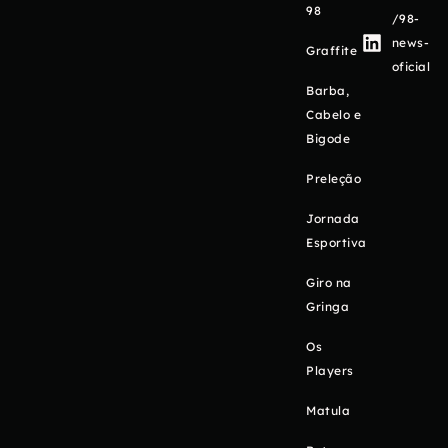
98
/98-
news-
Graffite
oficial
Barba,
Cabelo e
Bigode
Preleção
Jornada
Esportiva
Giro na
Gringa
Os
Players
Matula