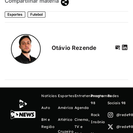
Compartilhar matéria
Esportes
Futebol
Otávio Rezende
Notícias
Esportes
Entretenimento
Programas
Redes
98
Sociais 98
Auto
América
Agenda
Rock
@rede98o
BH e
Atlético
Cinema,
Insônia
Região
TV e
@rede98o
Cruzeiro