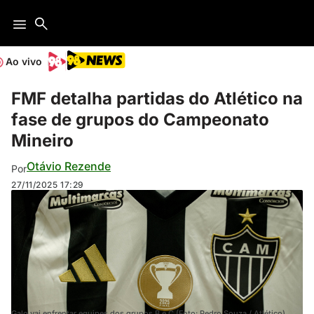
Ao vivo
FMF detalha partidas do Atlético na
fase de grupos do Campeonato
Mineiro
Otávio Rezende
Por
27/11/2025
17:29
Galo vai enfrentar equipes dos grupos B e C (Foto: Pedro Souza / Atlético)