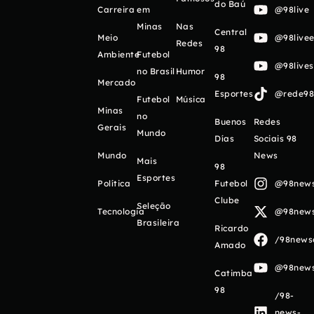
do Baú
Carreira
em
@98live
Minas
Nas
Central
Meio
@98livee
Redes
98
Ambiente
Futebol
@98live
no Brasil
Humor
98
Mercado
Esportes
@rede98o
Futebol
Música
Minas
no
Buenos
Redes
Gerais
Mundo
Días
Sociais 98
Mundo
News
Mais
98
Esportes
Política
Futebol
@98newso
Clube
Seleção
Tecnologia
@98newso
Brasileira
Ricardo
/98newso
Amado
@98newso
Catimba
98
/98-
news-