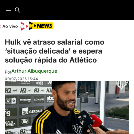
Ao vivo
Hulk vê atraso salarial como
‘situação delicada’ e espera
solução rápida do Atlético
Arthur Albuquerque
Por
09/07/2025
15:44
Camisa 7 atleticano mostrou incômodo com atrasos, mas garante ambiente