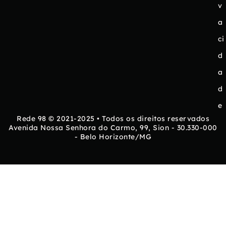
v
a
ci
d
a
d
e
Rede 98 © 2021-2025 • Todos os direitos reservados
Avenida Nossa Senhora do Carmo, 99, Sion - 30.330-000
- Belo Horizonte/MG