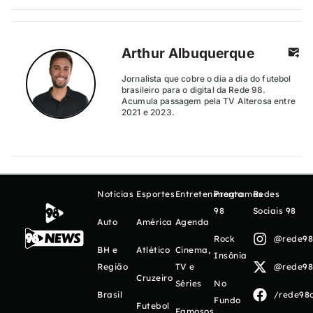
Arthur Albuquerque
Jornalista que cobre o dia a dia do futebol
brasileiro para o digital da Rede 98.
Acumula passagem pela TV Alterosa entre
2021 e 2023.
Notícias
Esportes
Entretenimento
Programas
Redes
98
Sociais 98
Auto
América
Agenda
Rock
@rede98o
BH e
Atlético
Cinema,
Insônia
Região
TV e
@rede98o
Cruzeiro
Séries
No
Brasil
/rede98o
Fundo
Futebol
Famosos