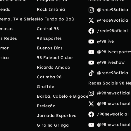
enda
Rock Insônia
@rede98oficial
nema, TV e Séries
No Fundo do Baú
@rede98oficial
mosos
Central 98
/rede98oficial
s Redes
98 Esportes
@98live
umor
Buenos Días
@98liveesporte
sica
98 Futebol Clube
@98liveshow
Ricardo Amado
@rede98oficial
Catimba 98
Redes Sociais 98 N
Graffite
@98newsoficial
Barba, Cabelo e Bigode
@98newsoficial
Preleção
/98newsoficial
Jornada Esportiva
@98newsoficial
Giro na Gringa