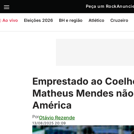
Peça um Rock
Anuncie
Ao vivo
Eleições 2026
BH e região
Atlético
Cruzeiro
Emprestado ao Coelho
Matheus Mendes não 
América
Por
Otávio Rezende
13/08/2025
20:09