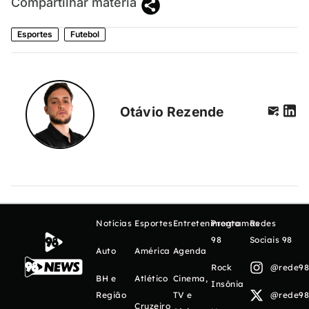
Compartilhar matéria
Esportes
Futebol
Otávio Rezende
Notícias
Esportes
Entretenimento
Programas
Redes
98
Sociais 98
Auto
América
Agenda
Rock
@rede98o
BH e
Atlético
Cinema,
Insônia
Região
TV e
@rede98o
Cruzeiro