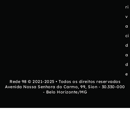
ri
v
a
ci
d
a
d
e
Rede 98 © 2021-2025 • Todos os direitos reservados
Avenida Nossa Senhora do Carmo, 99, Sion - 30.330-000
- Belo Horizonte/MG