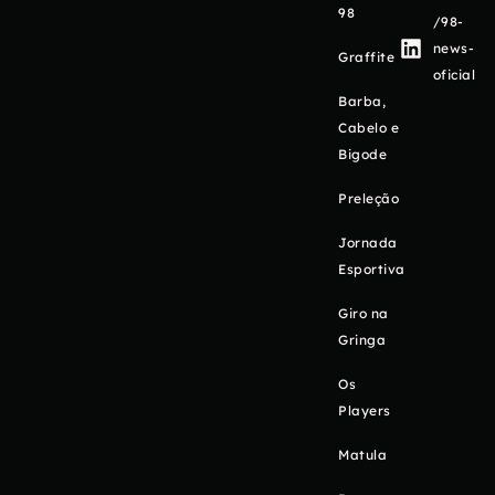
98
/98-
news-
Graffite
oficial
Barba,
Cabelo e
Bigode
Preleção
Jornada
Esportiva
Giro na
Gringa
Os
Players
Matula