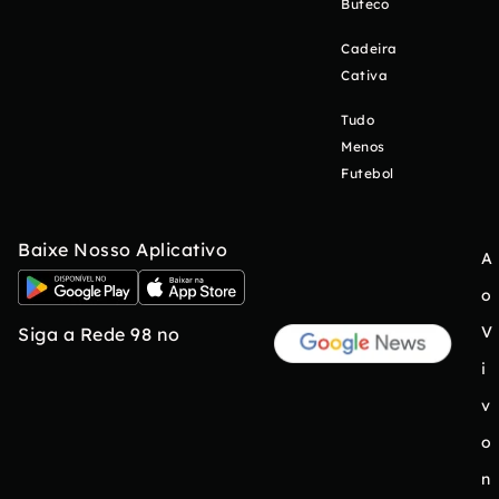
Buteco
Cadeira
Cativa
Tudo
Menos
Futebol
Baixe Nosso Aplicativo
A
o
V
Siga a Rede 98 no
i
v
o
n