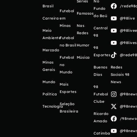
Séries
No
Brasil
/rede98o
Fundo
Futebol
Famosos
do Baú
Carreira
em
@98live
Minas
Nas
Central
Meio
@98livee
Redes
98
Ambiente
Futebol
@98live
no Brasil
Humor
98
Mercado
Esportes
@rede98o
Futebol
Música
Minas
no
Buenos
Redes
Gerais
Mundo
Días
Sociais 98
Mundo
News
Mais
98
Esportes
Política
Futebol
@98newso
Clube
Seleção
Tecnologia
@98newso
Brasileira
Ricardo
/98newso
Amado
@98newso
Catimba