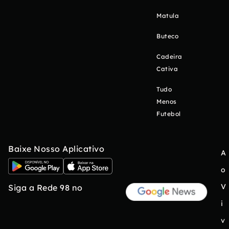
Matula
Buteco
Cadeira
Cativa
Tudo
Menos
Futebol
Baixe Nosso Aplicativo
A
o
V
Siga a Rede 98 no
i
v