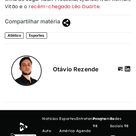
Vitão e o
recém-chegado Léo Duarte
.
Compartilhar matéria
Atlético
Esportes
Otávio Rezende
Notícias
Esportes
Entretenimento
Programas
Redes
98
Sociais 98
Auto
América
Agenda