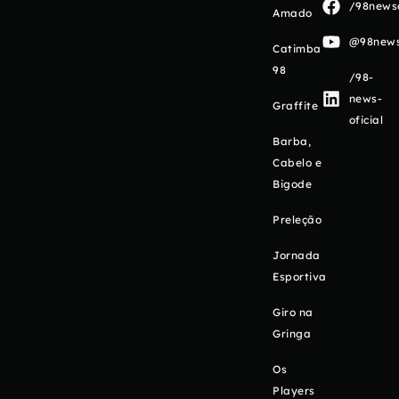
/98newso
Amado
@98newso
Catimba
98
/98-
news-
Graffite
oficial
Barba,
Cabelo e
Bigode
Preleção
Jornada
Esportiva
Giro na
Gringa
Os
Players