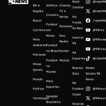
Rock
@rede98o
BH e
Atlético
Cinema,
Insônia
Região
TV e
@rede98o
Cruzeiro
Séries
No
Brasil
/rede98o
Fundo
Futebol
Famosos
do Baú
Carreira
em
@98live
Minas
Nas
Central
Meio
@98livee
Redes
98
Ambiente
Futebol
@98live
no Brasil
Humor
98
Mercado
Esportes
@rede98o
Futebol
Música
Minas
no
Buenos
Redes
Gerais
Mundo
Días
Sociais 98
Mundo
News
Mais
98
Esportes
Política
Futebol
@98newso
Clube
Seleção
Tecnologia
@98newso
Brasileira
Ricardo