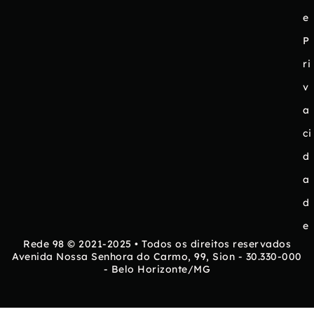
e
P
ri
v
a
ci
d
a
d
e
Rede 98 © 2021-2025 • Todos os direitos reservados
Avenida Nossa Senhora do Carmo, 99, Sion - 30.330-000
- Belo Horizonte/MG