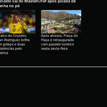
inaldo sai do MasterChef após picada de
anha no pé
alvo do Cruzeiro,
Após atrasos, Praça do
an Rodríguez brilha
Papa é reinaugurada
m golaço e duas
com passeio turístico
istências pelo
nesta sexta-feira
érica