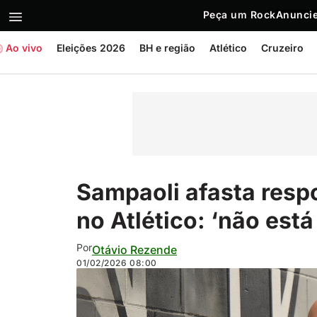
Peça um Rock
Anuncie
Ao vivo
Eleições 2026
BH e região
Atlético
Cruzeiro
Sampaoli afasta resp
no Atlético: ‘não est
Por
Otávio Rezende
01/02/2026
08:00