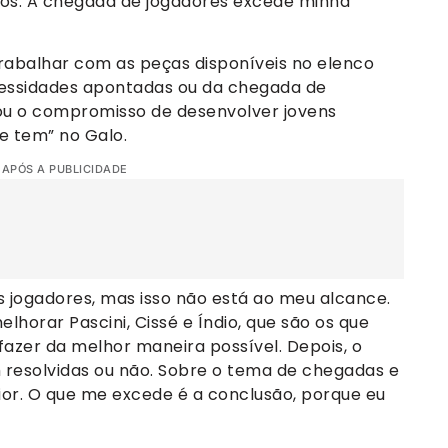
os. A chegada de jogadores excede minha
rabalhar com as peças disponíveis no elenco
essidades apontadas ou da chegada de
mou o compromisso de desenvolver jovens
e tem” no Galo.
 APÓS A PUBLICIDADE
s jogadores, mas isso não está ao meu alcance.
horar Pascini, Cissé e Índio, que são os que
azer da melhor maneira possível. Depois, o
 resolvidas ou não. Sobre o tema de chegadas e
ior. O que me excede é a conclusão, porque eu