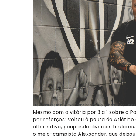
Treinador disse que "vai trabalhar com o que tem" no Galo (
Mesmo com a vitória por 3 a 1 sobre o Po
por reforços” voltou à pauta do Atlétic
alternativa, poupando diversos titulares
o meio-campista Alexsander, que deixo