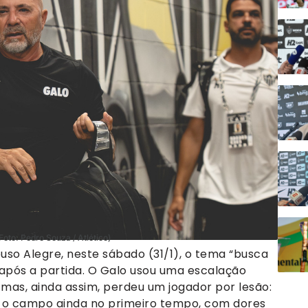
Foto: Pedro Souza / Atlético)
uso Alegre, neste sábado (31/1), o tema “busca
o após a partida. O Galo usou uma escalação
, mas, ainda assim, perdeu um jogador por lesão:
u o campo ainda no primeiro tempo, com dores