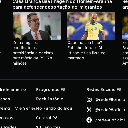
s
Casa Branca usa imagem do Homem-Aranha
Re
para defender deportação de imigrantes
ar
Zema registra
Cabe no seu time?
Ex-
candidatura à
Fabinho deixa o Al-
Bri
r
presidência e declara
Ittihad e fica livre no
co
patrimônio de R$ 178
mercado
ass
milhões
Am
tretenimento
Programas 98
Redes Sociais 98
enda
Rock Insônia
@rede98oficial
nema, TV e Séries
No Fundo do Baú
@rede98oficial
mosos
Central 98
/rede98oficial
s Redes
98 Esportes