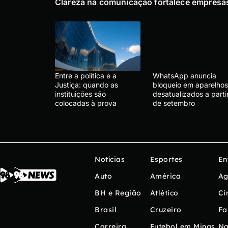
Clareza na comunicação fortalece empresa
Entre a política e a
WhatsApp anuncia
Justiça: quando as
bloqueio em aparelhos
instituições são
desatualizados a parti
colocadas à prova
de setembro
Notícias
Esportes
En
Auto
América
Ag
BH e Região
Atlético
Ci
Brasil
Cruzeiro
Fa
Carreira
Futebol em Minas
Na