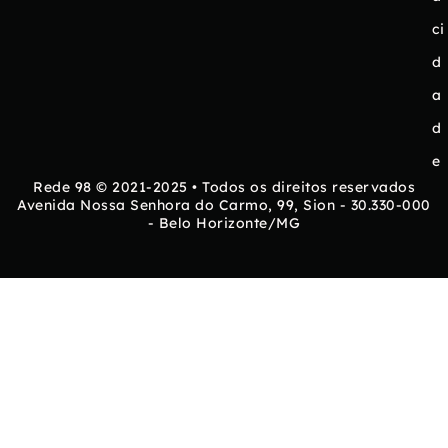
ci
d
a
d
e
Rede 98 © 2021-2025 • Todos os direitos reservados
Avenida Nossa Senhora do Carmo, 99, Sion - 30.330-000
- Belo Horizonte/MG