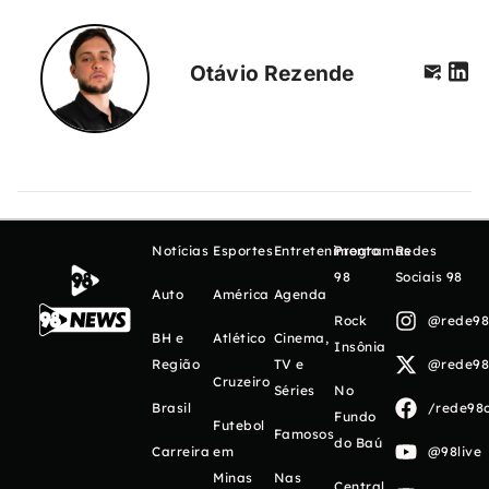
Otávio Rezende
Notícias
Esportes
Entretenimento
Programas
Redes
98
Sociais 98
Auto
América
Agenda
Rock
@rede98o
BH e
Atlético
Cinema,
Insônia
Região
TV e
@rede98o
Cruzeiro
Séries
No
Brasil
/rede98o
Fundo
Futebol
Famosos
do Baú
Carreira
em
@98live
Minas
Nas
Central