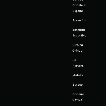
Cabelo e
Bigode
Preleção
Jornada
Esportiva
Giro na
Gringa
Os
Players
Matula
Buteco
Cadeira
Cativa