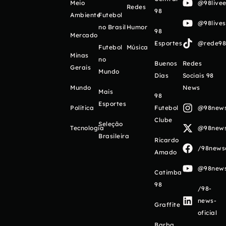
Meio
@98livee
Redes
98
Ambiente
Futebol
@98live
no Brasil
Humor
98
Mercado
Esportes
@rede98o
Futebol
Música
Minas
no
Buenos
Redes
Gerais
Mundo
Días
Sociais 98
Mundo
News
Mais
98
Esportes
Política
Futebol
@98newso
Clube
Seleção
Tecnologia
@98newso
Brasileira
Ricardo
/98newso
Amado
@98newso
Catimba
98
/98-
news-
Graffite
oficial
Barba,