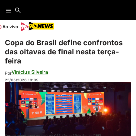
Ao vivo
Copa do Brasil define confrontos
das oitavas de final nesta terça-
feira
Vinícius Silveira
Por
25/05/2026
18:09
Sorteio acontecerá na sede da CBF: (Foto: Fábio Souza/CBF)