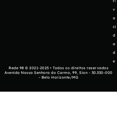
ri
v
a
ci
d
a
d
e
Rede 98 © 2021-2025 • Todos os direitos reservados
Avenida Nossa Senhora do Carmo, 99, Sion - 30.330-000
- Belo Horizonte/MG