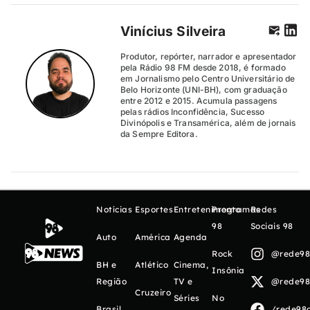
Vinícius Silveira
Produtor, repórter, narrador e apresentador
pela Rádio 98 FM desde 2018, é formado
em Jornalismo pelo Centro Universitário de
Belo Horizonte (UNI-BH), com graduação
entre 2012 e 2015. Acumula passagens
pelas rádios Inconfidência, Sucesso
Divinópolis e Transamérica, além de jornais
da Sempre Editora.
Notícias
Esportes
Entretenimento
Programas
Redes
98
Sociais 98
Auto
América
Agenda
Rock
@rede98o
BH e
Atlético
Cinema,
Insônia
Região
TV e
@rede98o
Cruzeiro
Séries
No
Brasil
/rede98o