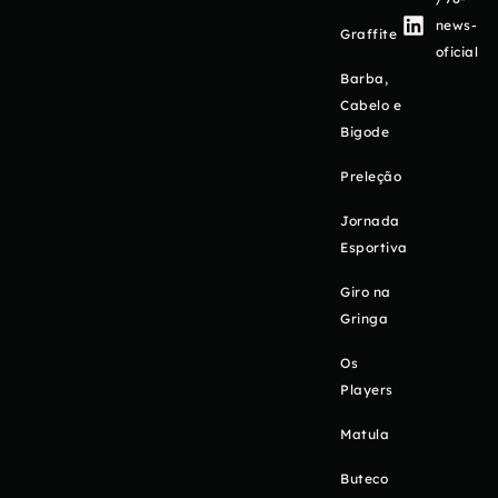
news-
Graffite
oficial
Barba,
Cabelo e
Bigode
Preleção
Jornada
Esportiva
Giro na
Gringa
Os
Players
Matula
Buteco