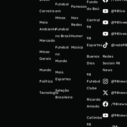
Fundo
Futebol
Famosos
do Baú
Carreira
em
@98live
Minas
Nas
Central
Meio
@98livee
Redes
98
Ambiente
Futebol
@98live
no Brasil
Humor
98
Mercado
Esportes
@rede98o
Futebol
Música
Minas
no
Buenos
Redes
Gerais
Mundo
Días
Sociais 98
Mundo
News
Mais
98
Esportes
Política
Futebol
@98newso
Clube
Seleção
Tecnologia
@98newso
Brasileira
Ricardo
/98newso
Amado
@98newso
Catimba
98
/98-