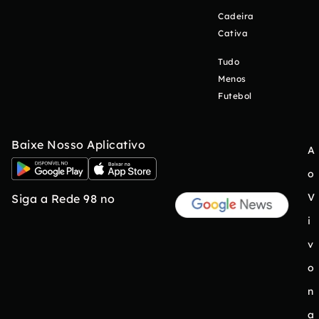
Cadeira
Cativa
Tudo
Menos
Futebol
Baixe Nosso Aplicativo
A
o
V
Siga a Rede 98 no
i
v
o
n
a