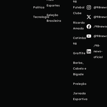
98
Esportes
Política
Futebol
@98newso
Clube
Seleção
Tecnologia
@98newso
Brasileira
Ricardo
/98newso
Amado
@98newso
Catimba
98
/98-
news-
Graffite
oficial
Barba,
Cabelo e
Bigode
Preleção
Jornada
Esportiva