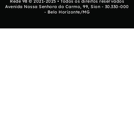
Rede 98 © 2021-2025 • Todos os direitos reservados
Avenida Nossa Senhora do Carmo, 99, Sion - 30.330-000
- Belo Horizonte/MG