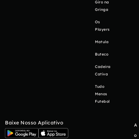
Giro na
Gringa
Os
Players
Matula
Buteco
Cadeira
Cativa
Tudo
Menos
Futebol
Baixe Nosso Aplicativo
A
o