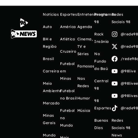
Notícias
Esportes
Entretenimento
Programas
Redes
98
Sociais 98
Auto
América
Agenda
Rock
@rede98o
BH e
Atlético
Cinema,
Insônia
Região
TV e
@rede98o
Cruzeiro
Séries
No
Brasil
/rede98o
Fundo
Futebol
Famosos
do Baú
Carreira
em
@98live
Minas
Nas
Central
Meio
@98livee
Redes
98
Ambiente
Futebol
@98live
no Brasil
Humor
98
Mercado
Esportes
@rede98o
Futebol
Música
Minas
no
Buenos
Redes
Gerais
Mundo
Días
Sociais 98
Mundo
News
Mais