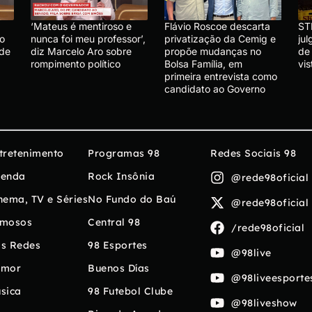
‘Mateus é mentiroso e
Flávio Roscoe descarta
ST
lo
nunca foi meu professor’,
privatização da Cemig e
ju
 de
diz Marcelo Aro sobre
propõe mudanças no
de
rompimento político
Bolsa Família, em
vis
primeira entrevista como
candidato ao Governo
tretenimento
Programas 98
Redes Sociais 98
enda
Rock Insônia
@rede98oficial
nema, TV e Séries
No Fundo do Baú
@rede98oficial
mosos
Central 98
/rede98oficial
s Redes
98 Esportes
@98live
umor
Buenos Días
@98liveesporte
sica
98 Futebol Clube
@98liveshow