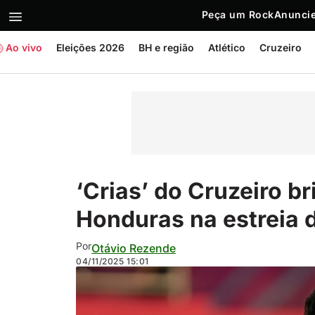
Peça um Rock
Anuncie
Ao vivo
Eleições 2026
BH e região
Atlético
Cruzeiro
‘Crias’ do Cruzeiro br
Honduras na estreia
Por
Otávio Rezende
04/11/2025
15:01