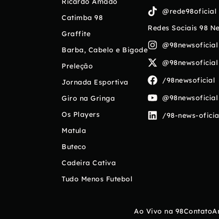
Ricardo Amado
@rede98oficial
Catimba 98
Redes Sociais 98 N
Graffite
@98newsoficial
Barba, Cabelo e Bigode
@98newsoficial
Preleção
/98newsoficial
Jornada Esportiva
@98newsoficial
Giro na Gringa
Os Players
/98-news-oficia
Matula
Buteco
Cadeira Cativa
Tudo Menos Futebol
Ao Vivo na 98
Contato
A