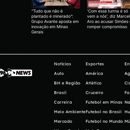
“Tudo que não é
‘Com essa turma é só
plantado é minerado”:
vem a nós’, diz Marce
Grupo Avante aposta em
Aro ao acusar Simões
inovação em Minas
romper compromisso
Gerais
Notícias
Esportes
En
Auto
América
Ag
BH e Região
Atlético
Ci
Brasil
Cruzeiro
Fa
Carreira
Futebol em Minas
Na
Meio Ambiente
Futebol no Brasil
H
Mercado
Futebol no Mundo
Mú