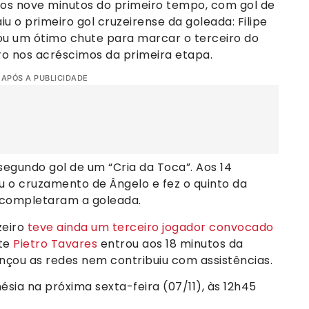
 aos nove minutos do primeiro tempo, com gol de
aiu o primeiro gol cruzeirense da goleada: Filipe
rtou um ótimo chute para marcar o terceiro do
leiro nos acréscimos da primeira etapa.
 APÓS A PUBLICIDADE
segundo gol de um “Cria da Toca”. Aos 14
ou o cruzamento de Ângelo e fez o quinto da
c completaram a goleada.
zeiro
teve ainda um terceiro jogador convocado
nte
Pietro Tavares
entrou aos 18 minutos da
nçou as redes nem contribuiu com assistências.
ésia na próxima sexta-feira (07/11), às 12h45