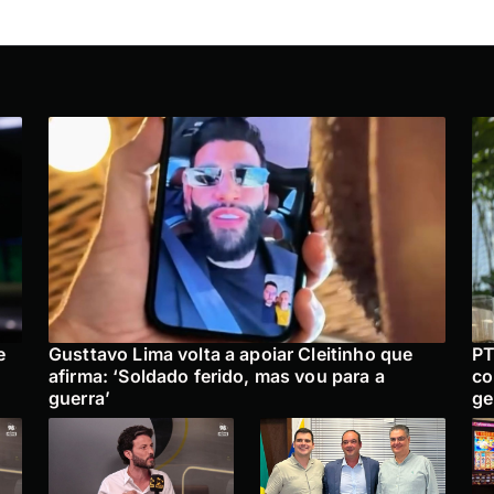
e
Gusttavo Lima volta a apoiar Cleitinho que
PT
afirma: ‘Soldado ferido, mas vou para a
co
guerra’
ge