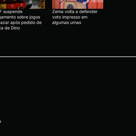
F suspende
Zema volta a defender
lgamento sobre jogos
voto impresso em
 azar após pedido de
algumas urnas
ta de Dino
s