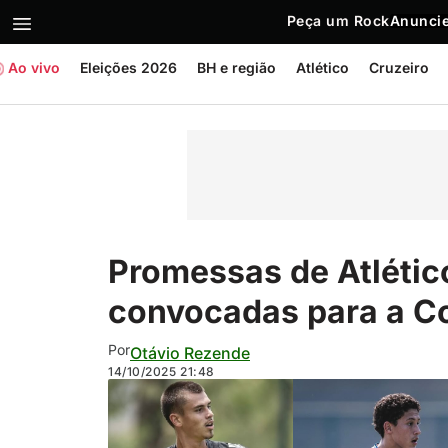
Peça um Rock
Anuncie
Ao vivo
Eleições 2026
BH e região
Atlético
Cruzeiro
Promessas de Atlétic
convocadas para a C
Por
Otávio Rezende
14/10/2025
21:48