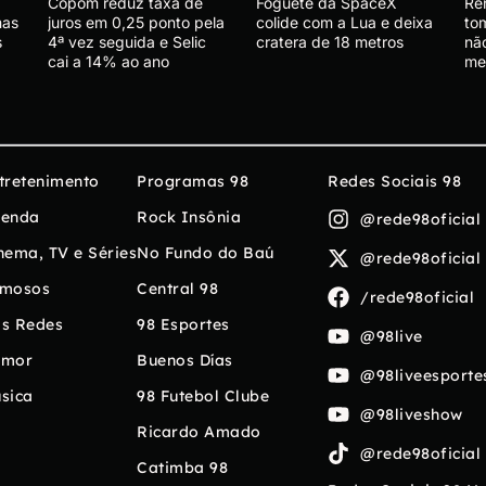
Copom reduz taxa de
Foguete da SpaceX
Re
mas
juros em 0,25 ponto pela
colide com a Lua e deixa
tom
s
4ª vez seguida e Selic
cratera de 18 metros
nã
cai a 14% ao ano
me
tretenimento
Programas 98
Redes Sociais 98
enda
Rock Insônia
@rede98oficial
nema, TV e Séries
No Fundo do Baú
@rede98oficial
mosos
Central 98
/rede98oficial
s Redes
98 Esportes
@98live
umor
Buenos Días
@98liveesporte
sica
98 Futebol Clube
@98liveshow
Ricardo Amado
@rede98oficial
Catimba 98