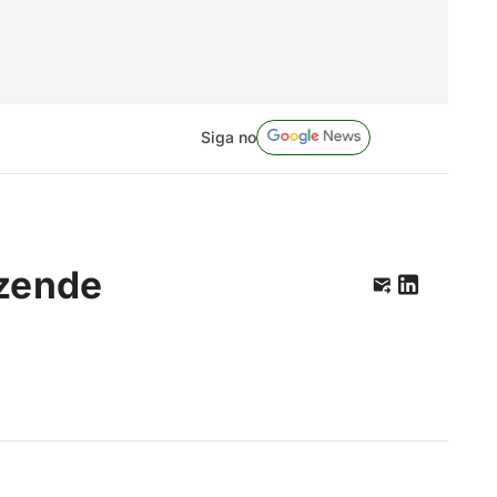
Siga no
zende