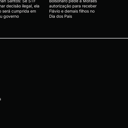
nan Santos: Se STF
Bolsonaro pede a Moraes
ar decisão ilegal, ela
autorização para receber
o será cumprida em
Flávio e demais filhos no
u governo
Dia dos Pais
s