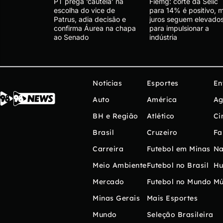
PT prega ‘cautela’ na
Fiemg: corte da Selic
escolha do vice de
para 14% é positivo, 
Patrus, adia decisão e
juros seguem elevado
confirma Áurea na chapa
para impulsionar a
ao Senado
indústria
Notícias
Esportes
En
Auto
América
Ag
BH e Região
Atlético
Ci
Brasil
Cruzeiro
Fa
Carreira
Futebol em Minas
Na
Meio Ambiente
Futebol no Brasil
H
Mercado
Futebol no Mundo
Mú
Minas Gerais
Mais Esportes
Mundo
Seleção Brasileira