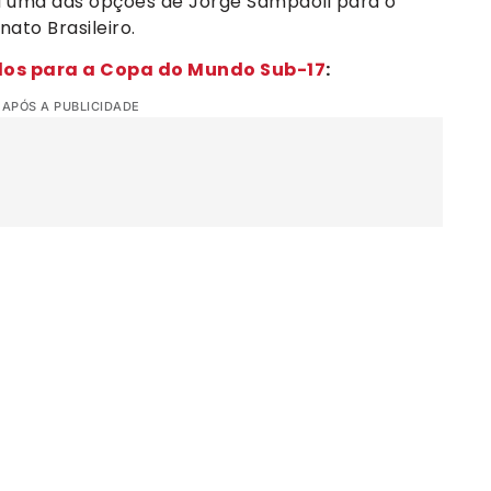
erá uma das opções de Jorge Sampaoli para o
ato Brasileiro.
dos para a Copa do Mundo Sub-17
:
 APÓS A PUBLICIDADE