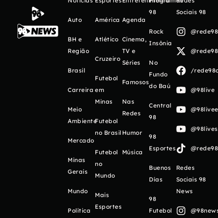
Notícias
Esportes
Entretenimento
Programas
Redes
98
Sociais 98
Auto
América
Agenda
Rock
@rede98o
BH e
Atlético
Cinema,
Insônia
Região
TV e
@rede98o
Cruzeiro
Séries
No
Brasil
/rede98o
Fundo
Futebol
Famosos
do Baú
Carreira
em
@98live
Minas
Nas
Central
Meio
@98livee
Redes
98
Ambiente
Futebol
@98live
no Brasil
Humor
98
Mercado
Esportes
@rede98o
Futebol
Música
Minas
no
Buenos
Redes
Gerais
Mundo
Días
Sociais 98
Mundo
News
Mais
98
Esportes
Política
Futebol
@98newso