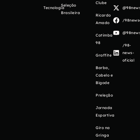
Clube
Seleção
Tecnologia
@98newso
Brasileira
Ricardo
/98newso
Amado
@98newso
Catimba
98
/98-
news-
Graffite
oficial
Barba,
Cabelo e
Bigode
Preleção
Jornada
Esportiva
Giro na
Gringa