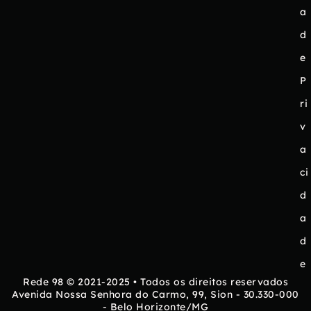
a
d
e
P
ri
v
a
ci
d
a
d
e
Rede 98 © 2021-2025 • Todos os direitos reservados
Avenida Nossa Senhora do Carmo, 99, Sion - 30.330-000
- Belo Horizonte/MG