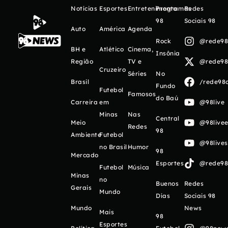
Notícias
Esportes
Entretenimento
Programas
Redes
98
Sociais 98
Auto
América
Agenda
Rock
@rede98o
BH e
Atlético
Cinema,
Insônia
Região
TV e
@rede98o
Cruzeiro
Séries
No
Brasil
/rede98o
Fundo
Futebol
Famosos
do Baú
Carreira
em
@98live
Minas
Nas
Central
Meio
@98livee
Redes
98
Ambiente
Futebol
@98live
no Brasil
Humor
98
Mercado
Esportes
@rede98o
Futebol
Música
Minas
no
Buenos
Redes
Gerais
Mundo
Días
Sociais 98
Mundo
News
Mais
98
Esportes