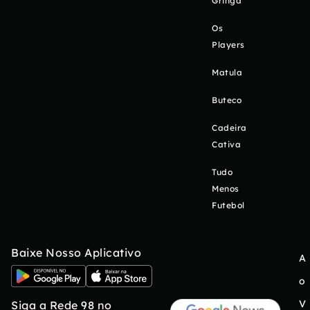
Gringa
Os
Players
Matula
Buteco
Cadeira
Cativa
Tudo
Menos
Futebol
Baixe Nosso Aplicativo
A
o
V
Siga a Rede 98 no