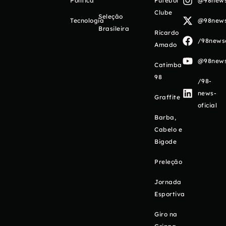
Política
Futebol
@98newso
Clube
Seleção
Tecnologia
@98newso
Brasileira
Ricardo
/98newso
Amado
@98newso
Catimba
98
/98-
news-
Graffite
oficial
Barba,
Cabelo e
Bigode
Preleção
Jornada
Esportiva
Giro na