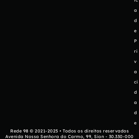
ic
a
d
e
P
ri
v
a
ci
d
a
d
e
Rede 98 © 2021-2025 • Todos os direitos reservados
Avenida Nossa Senhora do Carmo, 99, Sion - 30.330-000