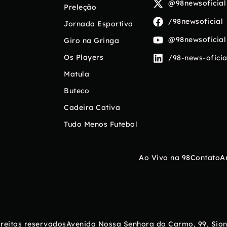
@98newsoficial
Preleção
/98newsoficial
Jornada Esportiva
@98newsoficial
Giro na Gringa
Os Players
/98-news-oficia
Matula
Buteco
Cadeira Cativa
Tudo Menos Futebol
Ao Vivo na 98
Contato
A
ireitos reservados
Avenida Nossa Senhora do Carmo, 99, Sion