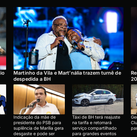
io
Martinho da Vila e Mart’nália trazem turnê de
Re
despedida a BH
2
Indicação da mãe de
Táxi de BH terá reajuste
Ge
presidente do PSB para
na tarifa e retomará
Cl
r
suplência de Marília gera
serviço compartilhado
pa
desgaste e pode ser
para grandes eventos