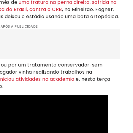
 mês de
uma fratura na perna direita, sofrida na
pa do Brasil, contra o CRB
, no Mineirão. Fagner,
 mas deixou o estádio usando uma bota ortopédica.
 APÓS A PUBLICIDADE
tou por um tratamento conservador, sem
jogador vinha realizando trabalhos na
iniciou atividades na academia
e, nesta terça
o.