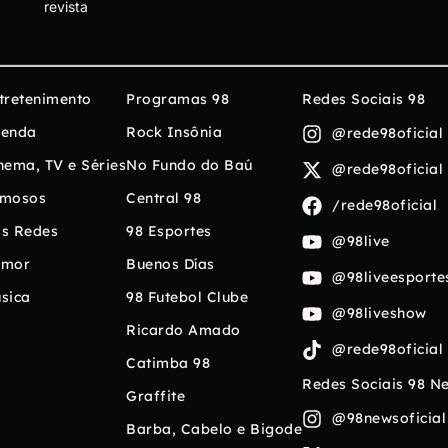
revista
tretenimento
Programas 98
Redes Sociais 98
enda
Rock Insônia
@rede98oficial
nema, TV e Séries
No Fundo do Baú
@rede98oficial
mosos
Central 98
/rede98oficial
s Redes
98 Esportes
@98live
umor
Buenos Días
@98liveesporte
sica
98 Futebol Clube
@98liveshow
Ricardo Amado
@rede98oficial
Catimba 98
Redes Sociais 98 N
Graffite
@98newsoficial
Barba, Cabelo e Bigode