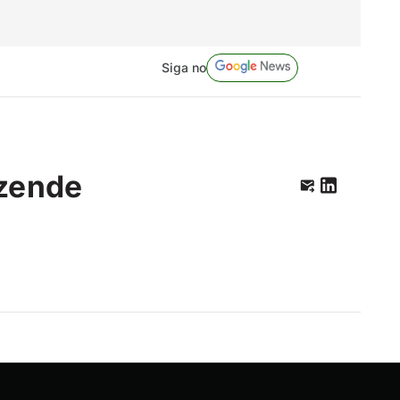
Siga no
zende