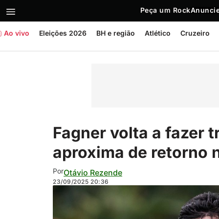
Peça um Rock
Anuncie
Ao vivo
Eleições 2026
BH e região
Atlético
Cruzeiro
Fagner volta a fazer 
aproxima de retorno 
Por
Otávio Rezende
23/09/2025
20:36