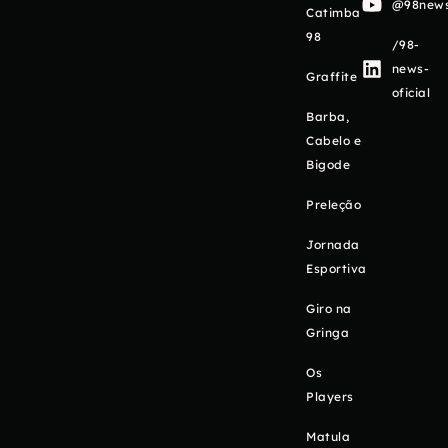
@98newso
Catimba
98
/98-
news-
Graffite
oficial
Barba,
Cabelo e
Bigode
Preleção
Jornada
Esportiva
Giro na
Gringa
Os
Players
Matula