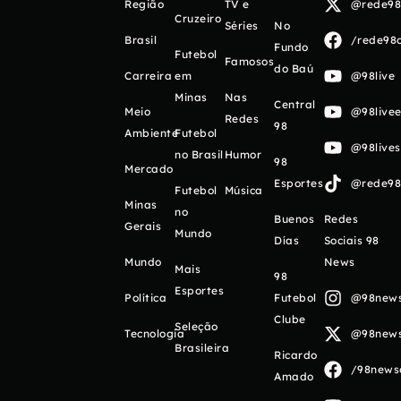
Região
TV e
@rede98o
Cruzeiro
Séries
No
Brasil
/rede98o
Fundo
Futebol
Famosos
do Baú
Carreira
em
@98live
Minas
Nas
Central
Meio
@98livee
Redes
98
Ambiente
Futebol
@98live
no Brasil
Humor
98
Mercado
Esportes
@rede98o
Futebol
Música
Minas
no
Buenos
Redes
Gerais
Mundo
Días
Sociais 98
Mundo
News
Mais
98
Esportes
Política
Futebol
@98newso
Clube
Seleção
Tecnologia
@98newso
Brasileira
Ricardo
/98newso
Amado