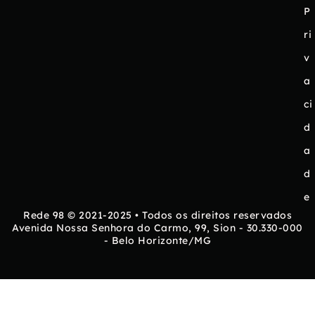
P
ri
v
a
ci
d
a
d
e
Rede 98 © 2021-2025 • Todos os direitos reservados
Avenida Nossa Senhora do Carmo, 99, Sion - 30.330-000
- Belo Horizonte/MG