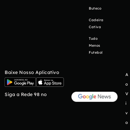
Buteco
Cadeira
Cativa
Tudo
Menos
Futebol
Baixe Nosso Aplicativo
A
o
V
Siga a Rede 98 no
i
v
o