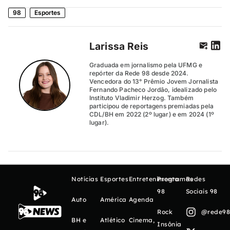
98
Esportes
Larissa Reis
Graduada em jornalismo pela UFMG e
repórter da Rede 98 desde 2024.
Vencedora do 13° Prêmio Jovem Jornalista
Fernando Pacheco Jordão, idealizado pelo
Instituto Vladimir Herzog. Também
participou de reportagens premiadas pela
CDL/BH em 2022 (2º lugar) e em 2024 (1º
lugar).
Notícias
Esportes
Entretenimento
Programas
Redes
98
Sociais 98
Auto
América
Agenda
Rock
@rede98o
BH e
Atlético
Cinema,
Insônia