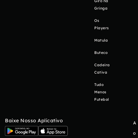
Giro na
Gringa
Os
Players
Matula
Buteco
Cadeira
Cativa
Tudo
Menos
Futebol
Baixe Nosso Aplicativo
A
o