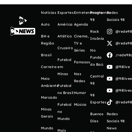
Notícias
Esportes
Entretenimento
Programas
Redes
98
Sociais 98
Auto
América
Agenda
Rock
@rede98o
BH e
Atlético
Cinema,
Insônia
Região
TV e
@rede98o
Cruzeiro
Séries
No
Brasil
/rede98o
Fundo
Futebol
Famosos
do Baú
Carreira
em
@98live
Minas
Nas
Central
Meio
@98livee
Redes
98
Ambiente
Futebol
@98live
no Brasil
Humor
98
Mercado
Esportes
@rede98o
Futebol
Música
Minas
no
Buenos
Redes
Gerais
Mundo
Días
Sociais 98
Mundo
News
Mais