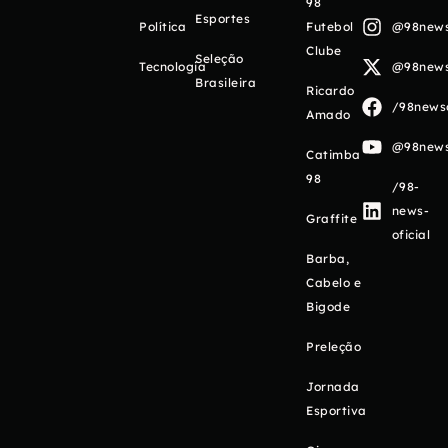
98
Esportes
Política
Futebol
@98newso
Clube
Seleção
Tecnologia
@98newso
Brasileira
Ricardo
/98newso
Amado
@98newso
Catimba
98
/98-
news-
Graffite
oficial
Barba,
Cabelo e
Bigode
Preleção
Jornada
Esportiva