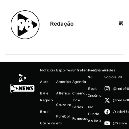
Redação
Notícias
Esportes
Entretenimento
Programas
Redes
98
Sociais 98
Auto
América
Agenda
Rock
@rede98o
BH e
Atlético
Cinema,
Insônia
Região
TV e
@rede98o
Cruzeiro
Séries
No
Brasil
/rede98o
Fundo
Futebol
Famosos
do Baú
Carreira
em
@98live