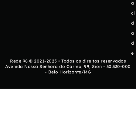
a
ci
d
a
d
e
Rede 98 © 2021-2025 • Todos os direitos reservados
Avenida Nossa Senhora do Carmo, 99, Sion - 30.330-000
- Belo Horizonte/MG