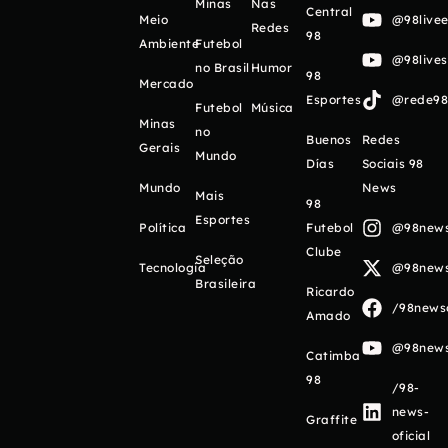
Minas
Nas
Central
Meio
@98livee
Redes
98
Ambiente
Futebol
@98live
no Brasil
Humor
98
Mercado
Esportes
@rede98o
Futebol
Música
Minas
no
Buenos
Redes
Gerais
Mundo
Días
Sociais 98
Mundo
News
Mais
98
Esportes
Política
Futebol
@98newso
Clube
Seleção
Tecnologia
@98newso
Brasileira
Ricardo
/98newso
Amado
@98newso
Catimba
98
/98-
news-
Graffite
oficial