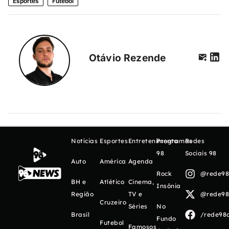
Esportes
Futebol
Otávio Rezende
Notícias
Esportes
Entretenimento
Programas
Redes
98
Sociais 98
Auto
América
Agenda
Rock
@rede98o
BH e
Atlético
Cinema,
Insônia
Região
TV e
@rede98o
Cruzeiro
Séries
No
Brasil
/rede98o
Fundo
Futebol
Famosos