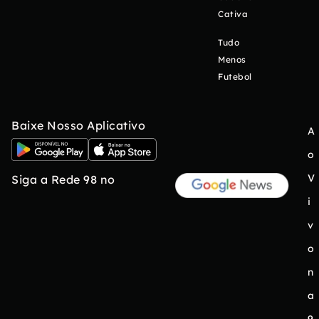
Cativa
Tudo
Menos
Futebol
Baixe Nosso Aplicativo
A
o
V
Siga a Rede 98 no
i
v
o
n
a
9