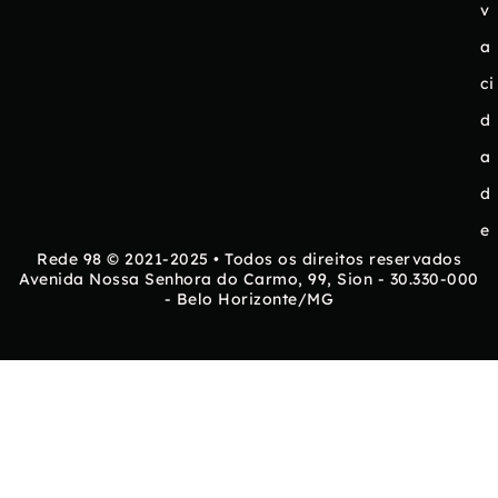
v
a
ci
d
a
d
e
Rede 98 © 2021-2025 • Todos os direitos reservados
Avenida Nossa Senhora do Carmo, 99, Sion - 30.330-000
- Belo Horizonte/MG