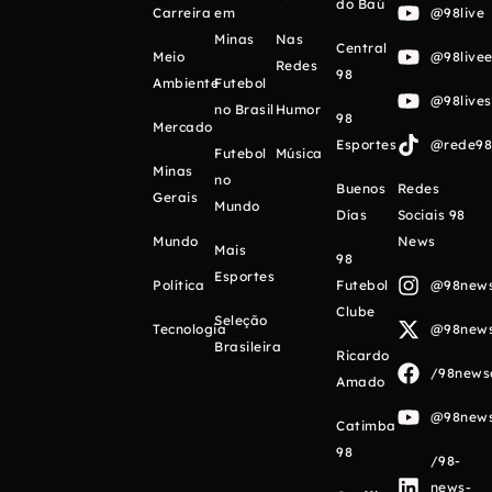
do Baú
Carreira
em
@98live
Minas
Nas
Central
Meio
@98livee
Redes
98
Ambiente
Futebol
@98live
no Brasil
Humor
98
Mercado
Esportes
@rede98o
Futebol
Música
Minas
no
Buenos
Redes
Gerais
Mundo
Días
Sociais 98
Mundo
News
Mais
98
Esportes
Política
Futebol
@98newso
Clube
Seleção
Tecnologia
@98newso
Brasileira
Ricardo
/98newso
Amado
@98newso
Catimba
98
/98-
news-