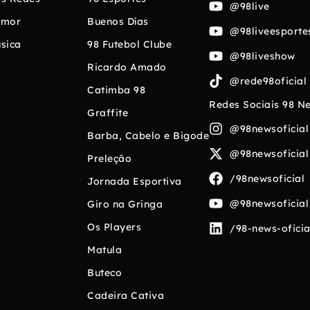
@98live
umor
Buenos Días
@98liveesporte
sica
98 Futebol Clube
@98liveshow
Ricardo Amado
@rede98oficial
Catimba 98
Redes Sociais 98 N
Graffite
@98newsoficial
Barba, Cabelo e Bigode
@98newsoficial
Preleção
/98newsoficial
Jornada Esportiva
@98newsoficial
Giro na Gringa
Os Players
/98-news-oficia
Matula
Buteco
Cadeira Cativa