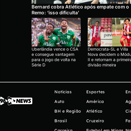
Bernard cobra Atlético após empate com o
Remo: ‘isso dificulta’
Uberlândia vence o CSA
Democrata-SL e Villa
e consegue vantagem
Nova decidem o Módu
para o jogo de volta na
II e retornam a primeir
Série D
divisão mineira
Notícias
Esportes
En
Auto
América
Ag
BH e Região
Atlético
Ci
Brasil
Cruzeiro
Fa
Carreira
Futebol em Minas
Na