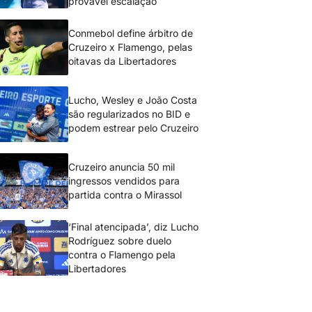
provável escalação
Conmebol define árbitro de
Cruzeiro x Flamengo, pelas
oitavas da Libertadores
Lucho, Wesley e João Costa
são regularizados no BID e
podem estrear pelo Cruzeiro
Cruzeiro anuncia 50 mil
ingressos vendidos para
partida contra o Mirassol
‘Final atencipada’, diz Lucho
Rodríguez sobre duelo
contra o Flamengo pela
Libertadores