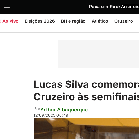
Peça um Rock
Anuncie
Ao vivo
Eleições 2026
BH e região
Atlético
Cruzeiro
Lucas Silva comemora
Cruzeiro às semifinais
Por
Arthur Albuquerque
12/09/2025
00:49