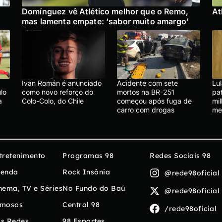
Domínguez vê Atlético melhor que o Remo,
At
mas lamenta empate: ‘sabor muito amargo’
Iván Román é anunciado
Acidente com sete
Lu
lo
como novo reforço do
mortos na BR-251
pa
a
Colo-Colo, do Chile
começou após fuga de
mi
carro com drogas
me
tretenimento
Programas 98
Redes Sociais 98
enda
Rock Insônia
@rede98oficial
nema, TV e Séries
No Fundo do Baú
@rede98oficial
mosos
Central 98
/rede98oficial
s Redes
98 Esportes