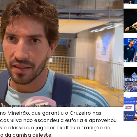
acou o peso da camisa celeste. (Foto: Guilherme Alves/98)
 no Mineirão, que garantiu o Cruzeiro nas
Lucas Silva não escondeu a euforia e aproveitou
 o clássico, o jogador exaltou a tradição da
o da camisa celeste.