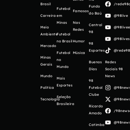
Brasil
/rede98o
Fundo
Futebol
Famosos
do Baú
Carreira
em
@98live
Minas
Nas
Central
Meio
@98livee
Redes
98
Ambiente
Futebol
@98live
no Brasil
Humor
98
Mercado
Esportes
@rede98o
Futebol
Música
Minas
no
Buenos
Redes
Gerais
Mundo
Días
Sociais 98
Mundo
News
Mais
98
Esportes
Política
Futebol
@98newso
Clube
Seleção
Tecnologia
@98newso
Brasileira
Ricardo
/98newso
Amado
@98newso
Catimba