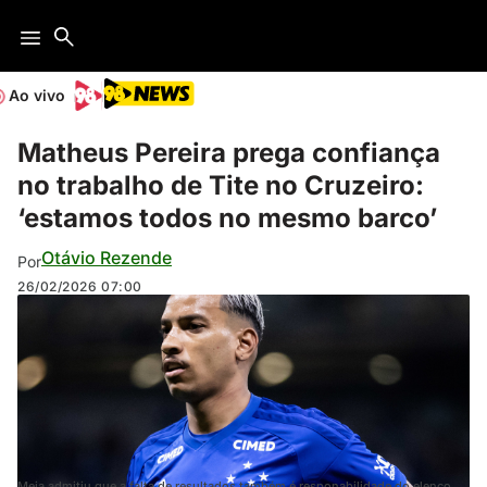
Ao vivo
Matheus Pereira prega confiança
no trabalho de Tite no Cruzeiro:
‘estamos todos no mesmo barco’
Otávio Rezende
Por
26/02/2026
07:00
Meia admitiu que a falta de resultados também é responabilidade do elenco