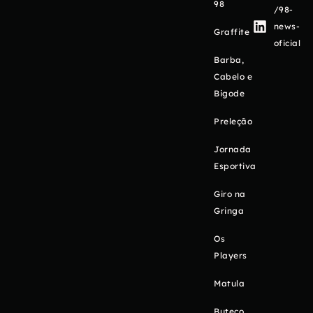
98
/98-
news-
Graffite
oficial
Barba,
Cabelo e
Bigode
Preleção
Jornada
Esportiva
Giro na
Gringa
Os
Players
Matula
Buteco