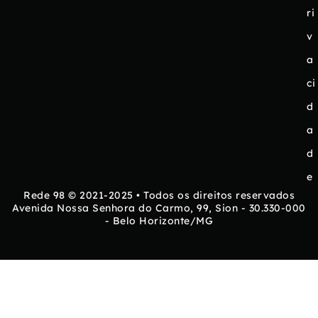
ri
v
a
ci
d
a
d
e
Rede 98 © 2021-2025 • Todos os direitos reservados
Avenida Nossa Senhora do Carmo, 99, Sion - 30.330-000
- Belo Horizonte/MG