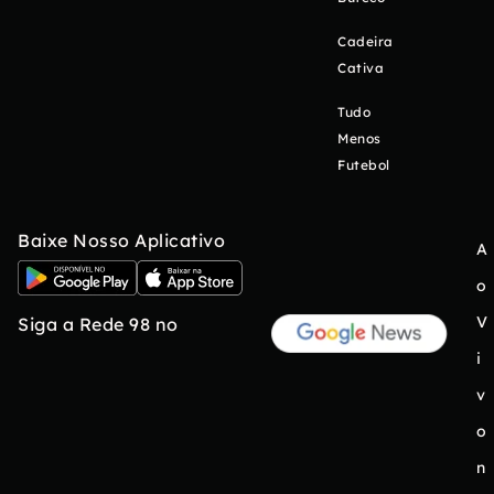
Cadeira
Cativa
Tudo
Menos
Futebol
Baixe Nosso Aplicativo
A
o
V
Siga a Rede 98 no
i
v
o
n