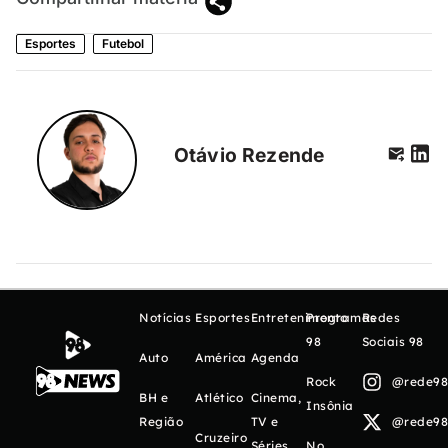
Esportes
Futebol
Otávio Rezende
Notícias
Esportes
Entretenimento
Programas
Redes
98
Sociais 98
Auto
América
Agenda
Rock
@rede98o
BH e
Atlético
Cinema,
Insônia
Região
TV e
@rede98o
Cruzeiro
Séries
No