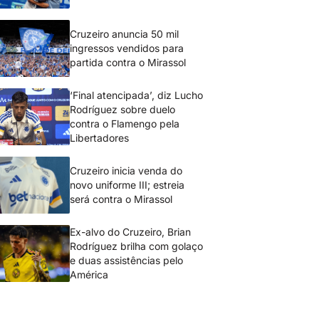
Cruzeiro anuncia 50 mil
ingressos vendidos para
partida contra o Mirassol
‘Final atencipada’, diz Lucho
Rodríguez sobre duelo
contra o Flamengo pela
Libertadores
Cruzeiro inicia venda do
novo uniforme III; estreia
será contra o Mirassol
Ex-alvo do Cruzeiro, Brian
Rodríguez brilha com golaço
e duas assistências pelo
América