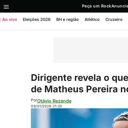
Peça um Rock
Anuncie
Ao vivo
Eleições 2026
BH e região
Atlético
Cruzeiro
Dirigente revela o qu
de Matheus Pereira n
Por
Otávio Rezende
08/01/2026
21:20