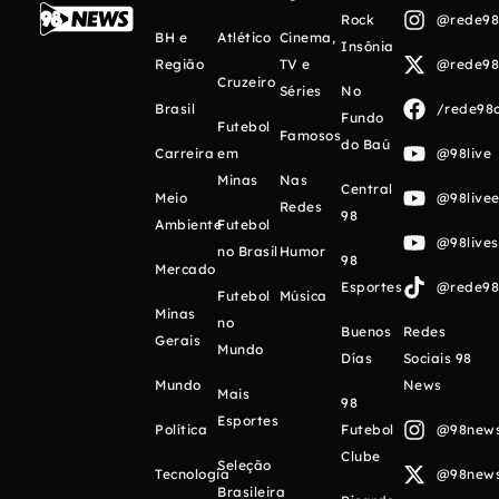
Rock
@rede98o
BH e
Atlético
Cinema,
Insônia
Região
TV e
@rede98o
Cruzeiro
Séries
No
Brasil
/rede98o
Fundo
Futebol
Famosos
do Baú
Carreira
em
@98live
Minas
Nas
Central
Meio
@98livee
Redes
98
Ambiente
Futebol
@98live
no Brasil
Humor
98
Mercado
Esportes
@rede98o
Futebol
Música
Minas
no
Buenos
Redes
Gerais
Mundo
Días
Sociais 98
Mundo
News
Mais
98
Esportes
Política
Futebol
@98newso
Clube
Seleção
Tecnologia
@98newso
Brasileira