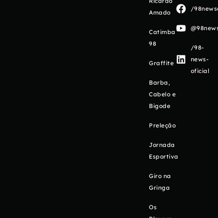
Ricardo
/98newso
Amado
@98newso
Catimba
98
/98-
news-
Graffite
oficial
Barba,
Cabelo e
Bigode
Preleção
Jornada
Esportiva
Giro na
Gringa
Os