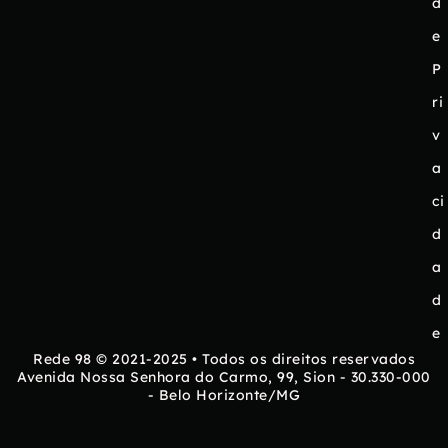
d
e
P
ri
v
a
ci
d
a
d
e
Rede 98 © 2021-2025 • Todos os direitos reservados
Avenida Nossa Senhora do Carmo, 99, Sion - 30.330-000
- Belo Horizonte/MG