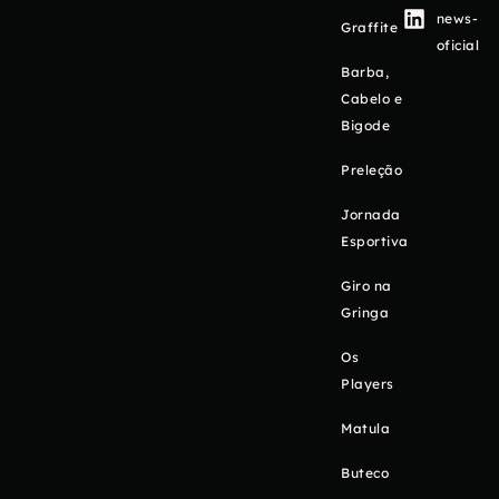
news-
Graffite
oficial
Barba,
Cabelo e
Bigode
Preleção
Jornada
Esportiva
Giro na
Gringa
Os
Players
Matula
Buteco