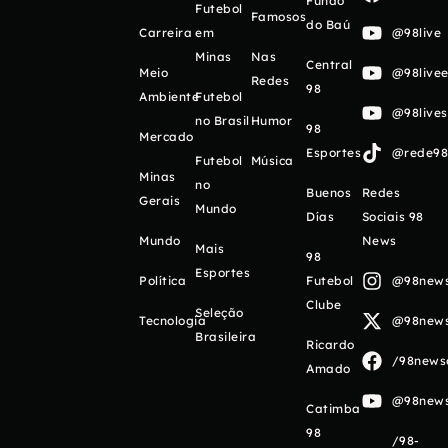
Fundo
Futebol
Famosos
do Baú
Carreira
em
@98live
Minas
Nas
Central
Meio
@98livee
Redes
98
Ambiente
Futebol
@98live
no Brasil
Humor
98
Mercado
Esportes
@rede98o
Futebol
Música
Minas
no
Buenos
Redes
Gerais
Mundo
Días
Sociais 98
Mundo
News
Mais
98
Esportes
Política
Futebol
@98newso
Clube
Seleção
Tecnologia
@98newso
Brasileira
Ricardo
/98newso
Amado
@98newso
Catimba
98
/98-