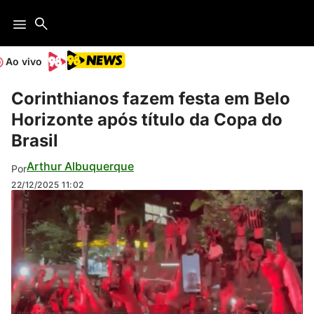
Ao vivo
Corinthianos fazem festa em Belo
Horizonte após título da Copa do
Brasil
Arthur Albuquerque
Por
22/12/2025
11:02
Vitória sobre o Vasco no Maracanã garante o tetracampeonato e provoca festa