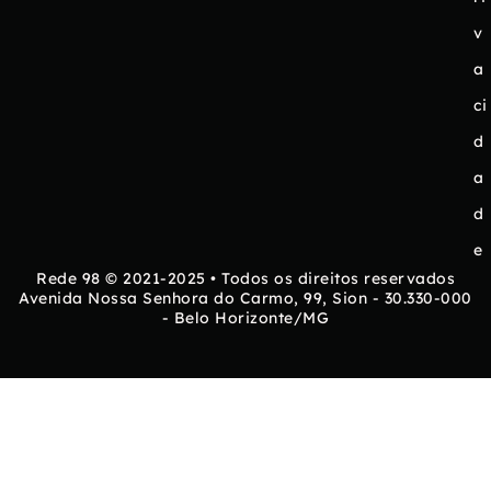
v
a
ci
d
a
d
e
Rede 98 © 2021-2025 • Todos os direitos reservados
Avenida Nossa Senhora do Carmo, 99, Sion - 30.330-000
- Belo Horizonte/MG