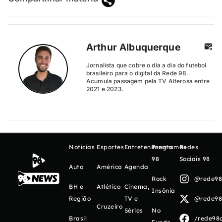
Arthur Albuquerque
Jornalista que cobre o dia a dia do futebol
brasileiro para o digital da Rede 98.
Acumula passagem pela TV Alterosa entre
2021 e 2023.
Notícias
Esportes
Entretenimento
Programas
Redes
98
Sociais 98
Auto
América
Agenda
Rock
@rede98o
BH e
Atlético
Cinema,
Insônia
Região
TV e
@rede98o
Cruzeiro
Séries
No
Brasil
/rede98o