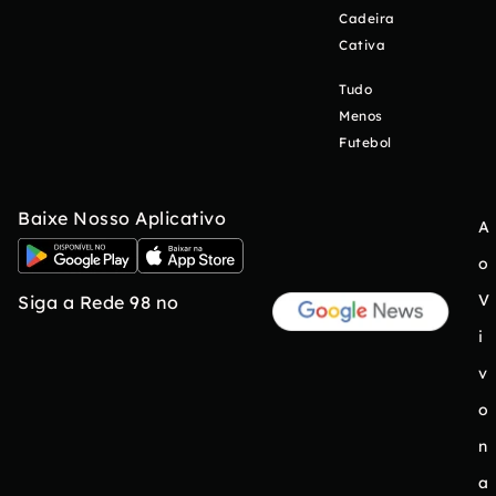
Cadeira
Cativa
Tudo
Menos
Futebol
Baixe Nosso Aplicativo
A
o
V
Siga a Rede 98 no
i
v
o
n
a