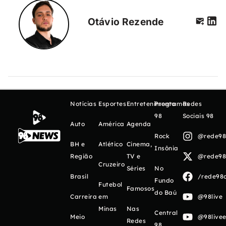
Otávio Rezende
Notícias
Esportes
Entretenimento
Programas
Redes
98
Sociais 98
Auto
América
Agenda
Rock
@rede98o
BH e
Atlético
Cinema,
Insônia
Região
TV e
@rede98o
Cruzeiro
Séries
No
Brasil
/rede98o
Fundo
Futebol
Famosos
do Baú
Carreira
em
@98live
Minas
Nas
Central
Meio
@98livee
Redes
98