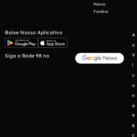
Menos
Futebol
Baixe Nosso Aplicativo
A
o
V
Siga a Rede 98 no
i
v
o
n
a
9
8
C