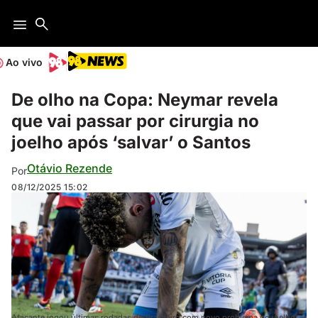
Ao vivo
De olho na Copa: Neymar revela
que vai passar por cirurgia no
joelho após ‘salvar’ o Santos
Otávio Rezende
Por
08/12/2025
15:02
Atacante jogou últimas rodadas do Brasileiro com novo problema no joelho