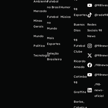
Ambiente
Futebol
@98live
no Brasil
Humor
98
Mercado
Esportes
@rede98o
Futebol
Música
Minas
no
Buenos
Redes
Gerais
Mundo
Días
Sociais 98
Mundo
News
Mais
98
Esportes
Política
Futebol
@98newso
Clube
Seleção
Tecnologia
@98newso
Brasileira
Ricardo
/98newso
Amado
@98newso
Catimba
98
/98-
news-
Graffite
oficial
Barba,
Cabelo e