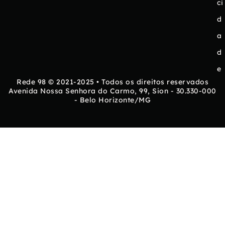
ci
d
a
d
e
Rede 98 © 2021-2025 • Todos os direitos reservados
Avenida Nossa Senhora do Carmo, 99, Sion - 30.330-000
- Belo Horizonte/MG