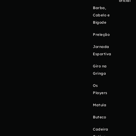
oficial
Barba,
Cabelo e
Bigode
Preleção
Jornada
Esportiva
Giro na
Gringa
Os
Players
Matula
Buteco
Cadeira