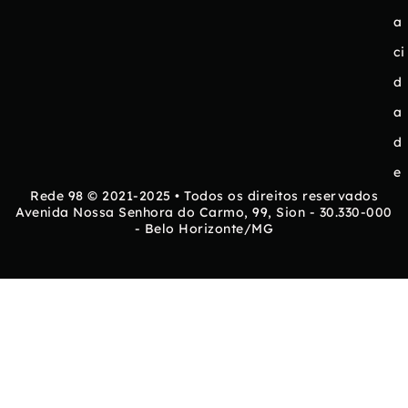
a
ci
d
a
d
e
Rede 98 © 2021-2025 • Todos os direitos reservados
Avenida Nossa Senhora do Carmo, 99, Sion - 30.330-000
- Belo Horizonte/MG