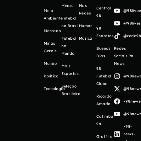
Minas
Nas
Central
Meio
@98livee
Redes
98
Ambiente
Futebol
@98live
no Brasil
Humor
98
Mercado
Esportes
@rede98o
Futebol
Música
Minas
no
Buenos
Redes
Gerais
Mundo
Días
Sociais 98
Mundo
News
Mais
98
Esportes
Política
Futebol
@98newso
Clube
Seleção
Tecnologia
@98newso
Brasileira
Ricardo
/98newso
Amado
@98newso
Catimba
98
/98-
news-
Graffite