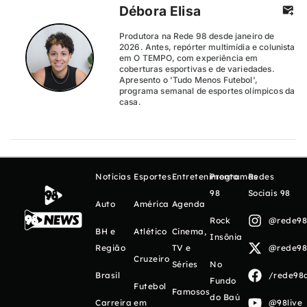
Débora Elisa
Produtora na Rede 98 desde janeiro de
2026. Antes, repórter multimídia e colunista
em O TEMPO, com experiência em
coberturas esportivas e de variedades.
Apresento o 'Tudo Menos Futebol',
programa semanal de esportes olímpicos da
casa.
Notícias
Esportes
Entretenimento
Programas
Redes
98
Sociais 98
Auto
América
Agenda
Rock
@rede98o
BH e
Atlético
Cinema,
Insônia
Região
TV e
@rede98o
Cruzeiro
Séries
No
Brasil
/rede98o
Fundo
Futebol
Famosos
do Baú
Carreira
em
@98live