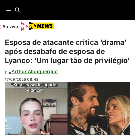
Ao vivo
Esposa de atacante critica ‘drama’
após desabafo de esposa de
Lyanco: ‘Um lugar tão de privilégio’
Arthur Albuquerque
Por
17/09/2025
08:48
Influenciadora casada com o atacante do Al-Ahli, afirmou que a vida de