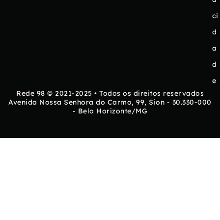
ci
d
a
d
e
Rede 98 © 2021-2025 • Todos os direitos reservados
Avenida Nossa Senhora do Carmo, 99, Sion - 30.330-000
- Belo Horizonte/MG