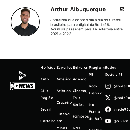
Arthur Albuquerque
Jornalista que cobre o dia a dia do futebol
brasileiro para o digital da Rede 98.
Acumula passagem pela TV Alterosa entre
2021 e 2023.
Notícias
Esportes
Entretenimento
Programas
Redes
98
Sociais 98
Auto
América
Agenda
Rock
@rede98o
BH e
Atlético
Cinema,
Insônia
Região
TV e
@rede98o
Cruzeiro
Séries
No
Brasil
/rede98o
Fundo
Futebol
Famosos
do Baú
Carreira
em
@98live
Minas
Nas