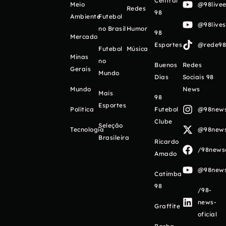
Central
Meio
@98livee
Redes
98
Ambiente
Futebol
@98live
no Brasil
Humor
98
Mercado
Esportes
@rede98o
Futebol
Música
Minas
no
Buenos
Redes
Gerais
Mundo
Días
Sociais 98
Mundo
News
Mais
98
Esportes
Política
Futebol
@98newso
Clube
Seleção
Tecnologia
@98newso
Brasileira
Ricardo
/98newso
Amado
@98newso
Catimba
98
/98-
news-
Graffite
oficial