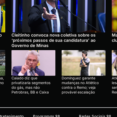
o
Cleitinho convoca nova coletiva sobre os
Ma
‘próximos passos de sua candidatura’ ao
cl
Governo de Minas
sa,
Caiado diz que
Domínguez garante
At
emo
privatizaria segmentos
mudanças no Atlético
le
do gás, mas não
contra o Remo; veja
se
Petrobras, BB e Caixa
provável escalação
R
tretenimento
Programas 98
Redes Sociais 98