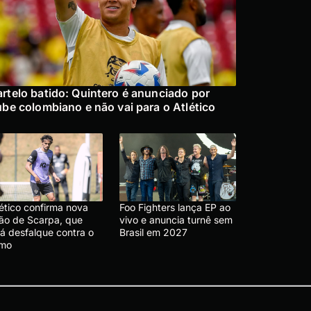
rtelo batido: Quintero é anunciado por
ube colombiano e não vai para o Atlético
lético confirma nova
Foo Fighters lança EP ao
são de Scarpa, que
vivo e anuncia turnê sem
rá desfalque contra o
Brasil em 2027
emo