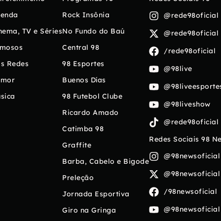
enda
Rock Insônia
@rede98oficial
nema, TV e Séries
No Fundo do Baú
@rede98oficial
mosos
Central 98
/rede98oficial
s Redes
98 Esportes
@98live
umor
Buenos Días
@98liveesporte
sica
98 Futebol Clube
@98liveshow
Ricardo Amado
@rede98oficial
Catimba 98
Redes Sociais 98 N
Graffite
@98newsoficial
Barba, Cabelo e Bigode
@98newsoficial
Preleção
/98newsoficial
Jornada Esportiva
@98newsoficial
Giro na Gringa