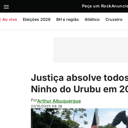
Peça um Rock
Anuncie
Ao vivo
Eleições 2026
BH e região
Atlético
Cruzeiro
Justiça absolve todos
Ninho do Urubu em 2
Por
Arthur Albuquerque
22/10/2025
08:28