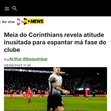
Ao vivo
Meia do Corinthians revela atitude
inusitada para espantar má fase do
clube
Arthur Albuquerque
Por
08/09/2025
11:25
Meia sofre com lesões em 2025 (Foto: Reprodução/Redes sociais)