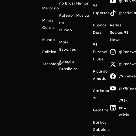
@98live
no Brasil
Humor
98
Mercado
Esportes
@rede98o
Futebol
Música
Minas
no
Buenos
Redes
Gerais
Mundo
Días
Sociais 98
Mundo
News
Mais
98
Esportes
Política
Futebol
@98newso
Clube
Seleção
Tecnologia
@98newso
Brasileira
Ricardo
/98newso
Amado
@98newso
Catimba
98
/98-
news-
Graffite
oficial
Barba,
Cabelo e