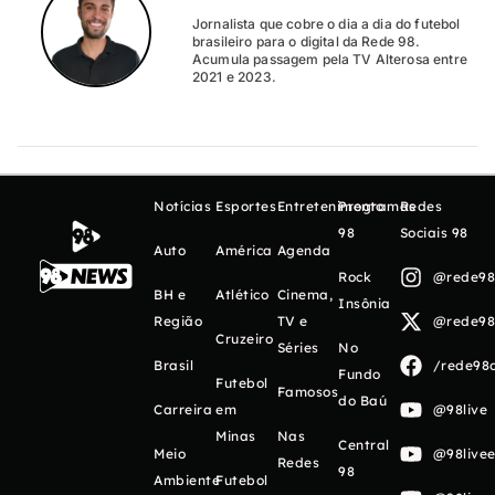
Jornalista que cobre o dia a dia do futebol
brasileiro para o digital da Rede 98.
Acumula passagem pela TV Alterosa entre
2021 e 2023.
Notícias
Esportes
Entretenimento
Programas
Redes
98
Sociais 98
Auto
América
Agenda
Rock
@rede98o
BH e
Atlético
Cinema,
Insônia
Região
TV e
@rede98o
Cruzeiro
Séries
No
Brasil
/rede98o
Fundo
Futebol
Famosos
do Baú
Carreira
em
@98live
Minas
Nas
Central
Meio
@98livee
Redes
98
Ambiente
Futebol