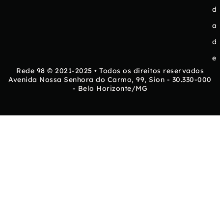
d
a
d
e
Rede 98 © 2021-2025 • Todos os direitos reservados
Avenida Nossa Senhora do Carmo, 99, Sion - 30.330-000
- Belo Horizonte/MG