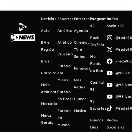
Notícias
Esportes
Entretenimento
Programas
Redes
98
Sociais 98
Auto
América
Agenda
Rock
@rede98o
BH e
Atlético
Cinema,
Insônia
Região
TV e
@rede98o
Cruzeiro
Séries
No
Brasil
/rede98o
Fundo
Futebol
Famosos
do Baú
Carreira
em
@98live
Minas
Nas
Central
Meio
@98livee
Redes
98
Ambiente
Futebol
@98live
no Brasil
Humor
98
Mercado
Esportes
@rede98o
Futebol
Música
Minas
no
Buenos
Redes
Gerais
Mundo
Días
Sociais 98