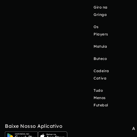
Giro na
Gringa
Os
Players
Matula
Buteco
Cadeira
Cativa
Tudo
Menos
Futebol
Baixe Nosso Aplicativo
A