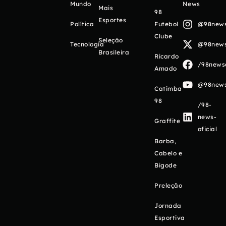
Mundo
News
Mais
98
Esportes
Política
Futebol
@98newso
Clube
Seleção
Tecnologia
@98newso
Brasileira
Ricardo
/98newso
Amado
@98newso
Catimba
98
/98-
news-
Graffite
oficial
Barba,
Cabelo e
Bigode
Preleção
Jornada
Esportiva