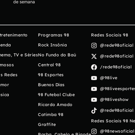
de semana
tretenimento
Programas 98
Redes Sociais 98
enda
Rock Insônia
@rede98oficial
nema, TV e Séries
No Fundo do Baú
@rede98oficial
mosos
Central 98
/rede98oficial
s Redes
98 Esportes
@98live
umor
Buenos Días
@98liveesporte
sica
98 Futebol Clube
@98liveshow
Ricardo Amado
@rede98oficial
Catimba 98
Redes Sociais 98 N
Graffite
@98newsoficial
Barba, Cabelo e Bigode