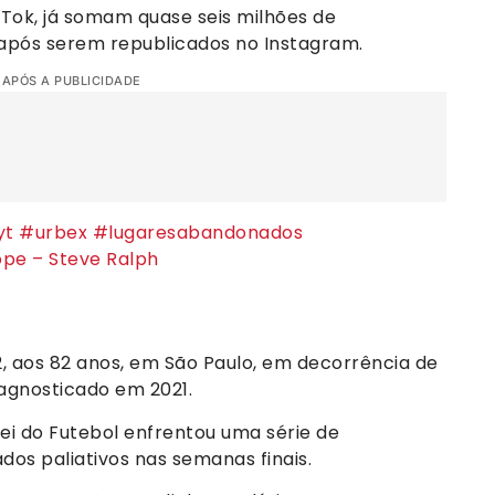
kTok, já somam quase seis milhões de
após serem republicados no Instagram.
 APÓS A PUBLICIDADE
yt
#urbex
#lugaresabandonados
ope – Steve Ralph
 aos 82 anos, em São Paulo, em decorrência de
agnosticado em 2021.
 Rei do Futebol enfrentou uma série de
os paliativos nas semanas finais.