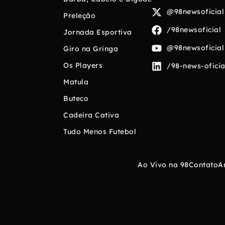
@98newsoficial
Preleção
/98newsoficial
Jornada Esportiva
@98newsoficial
Giro na Gringa
Os Players
/98-news-oficia
Matula
Buteco
Cadeira Cativa
Tudo Menos Futebol
Ao Vivo na 98
Contato
A