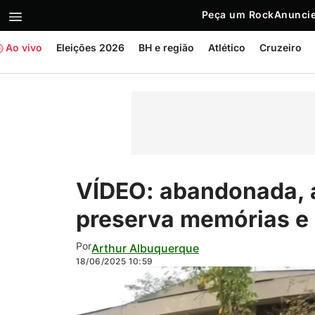
Peça um Rock
Anuncie
Ao vivo
Eleições 2026
BH e região
Atlético
Cruzeiro
VÍDEO: abandonada, 
preserva memórias e 
Por
Arthur Albuquerque
18/06/2025
10:59