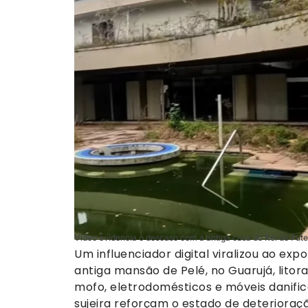
Vídeo evidencia o descaso com a antiga casa do Rei do Fut
Um influenciador digital viralizou ao e
antiga mansão de Pelé, no Guarujá, litora
mofo, eletrodomésticos e móveis danific
sujeira reforçam o estado de deterioraçã