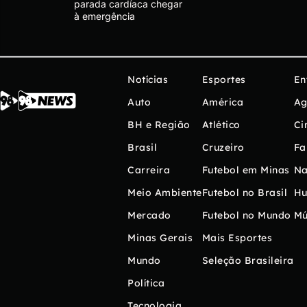
parada cardíaca chegar
à emergência
Notícias
Esportes
En
Auto
América
Ag
BH e Região
Atlético
Ci
Brasil
Cruzeiro
Fa
Carreira
Futebol em Minas
Na
Meio Ambiente
Futebol no Brasil
H
Mercado
Futebol no Mundo
Mú
Minas Gerais
Mais Esportes
Mundo
Seleção Brasileira
Política
Tecnologia