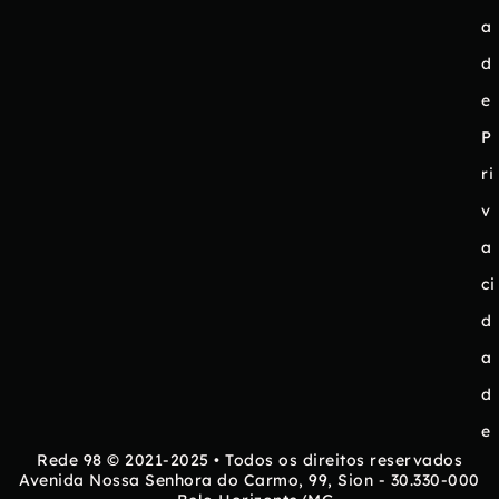
a
d
e
P
ri
v
a
ci
d
a
d
e
Rede 98 © 2021-2025 • Todos os direitos reservados
Avenida Nossa Senhora do Carmo, 99, Sion - 30.330-000