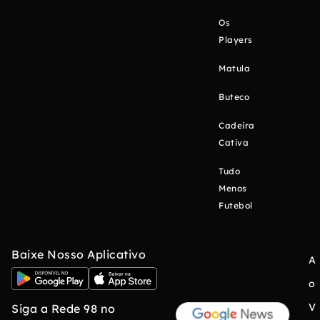
Os
Players
Matula
Buteco
Cadeira
Cativa
Tudo
Menos
Futebol
Baixe Nosso Aplicativo
A
o
V
Siga a Rede 98 no