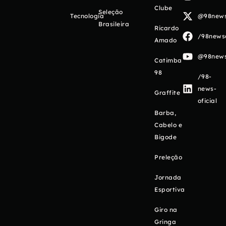
Clube
Seleção
Tecnologia
@98newso
Brasileira
Ricardo
/98newso
Amado
@98newso
Catimba
98
/98-
news-
Graffite
oficial
Barba,
Cabelo e
Bigode
Preleção
Jornada
Esportiva
Giro na
Gringa