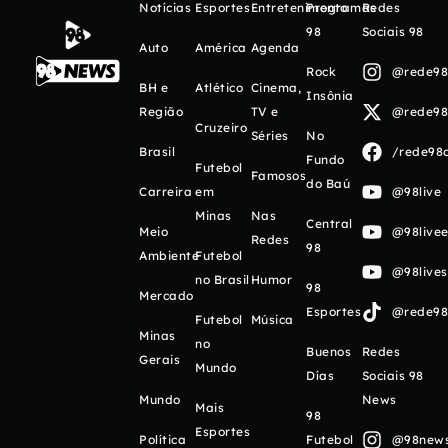
Notícias
Esportes
Entretenimento
Programas
Redes
98
Sociais 98
Auto
América
Agenda
Rock
@rede98o
BH e
Atlético
Cinema,
Insônia
Região
TV e
@rede98o
Cruzeiro
Séries
No
Brasil
/rede98o
Fundo
Futebol
Famosos
do Baú
Carreira
em
@98live
Minas
Nas
Central
Meio
@98livee
Redes
98
Ambiente
Futebol
@98live
no Brasil
Humor
98
Mercado
Esportes
@rede98o
Futebol
Música
Minas
no
Buenos
Redes
Gerais
Mundo
Días
Sociais 98
Mundo
News
Mais
98
Esportes
Política
Futebol
@98newso