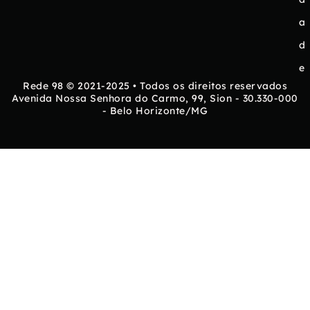
a
d
e
Rede 98 © 2021-2025 • Todos os direitos reservados
Avenida Nossa Senhora do Carmo, 99, Sion - 30.330-000
- Belo Horizonte/MG