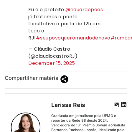
Eu e o prefeito
@eduardopaes
já tratamos o ponto
facultativo a partir de 12h em
todo o
RJ!
#seupovoqueromundodenovo
#rumoac
— Cláudio Castro
(@claudiocastroRJ)
December 15, 2025
Compartilhar matéria
Larissa Reis
Graduada em jornalismo pela UFMG e
repórter da Rede 98 desde 2024.
Vencedora do 13° Prêmio Jovem Jornalista
Fernando Pacheco Jordão, idealizado pelo