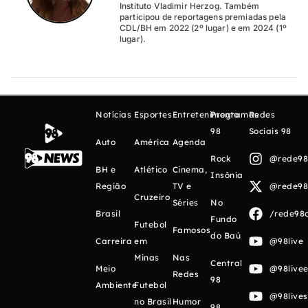
Instituto Vladimir Herzog. Também
participou de reportagens premiadas pela
CDL/BH em 2022 (2º lugar) e em 2024 (1º
lugar).
Notícias
Esportes
Entretenimento
Programas
Redes
98
Sociais 98
Auto
América
Agenda
Rock
@rede98o
BH e
Atlético
Cinema,
Insônia
Região
TV e
@rede98o
Cruzeiro
Séries
No
Brasil
/rede98o
Fundo
Futebol
Famosos
do Baú
Carreira
em
@98live
Minas
Nas
Central
Meio
@98livee
Redes
98
Ambiente
Futebol
@98live
no Brasil
Humor
98