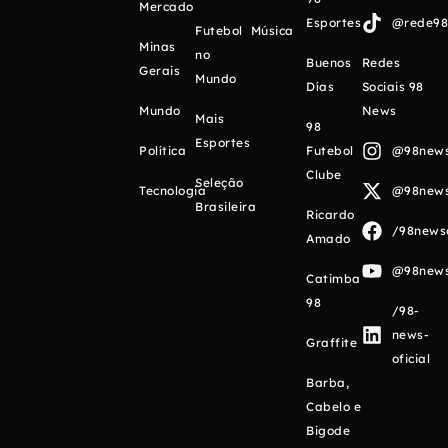
Mercado
Esportes
@rede98o
Futebol
Música
Minas
no
Buenos
Redes
Gerais
Mundo
Días
Sociais 98
Mundo
News
Mais
98
Esportes
Política
Futebol
@98newso
Clube
Seleção
Tecnologia
@98newso
Brasileira
Ricardo
/98newso
Amado
@98newso
Catimba
98
/98-
news-
Graffite
oficial
Barba,
Cabelo e
Bigode