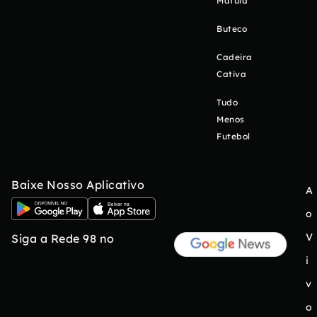
Matula
Buteco
Cadeira
Cativa
Tudo
Menos
Futebol
Baixe Nosso Aplicativo
A
o
V
Siga a Rede 98 no
i
v
o