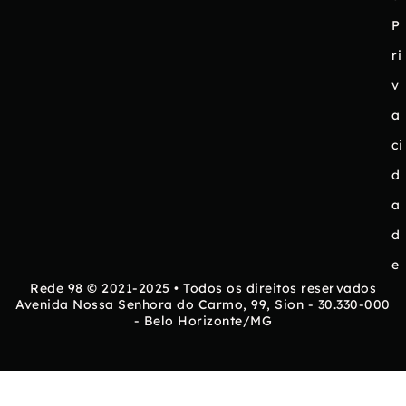
P
ri
v
a
ci
d
a
d
e
Rede 98 © 2021-2025 • Todos os direitos reservados
Avenida Nossa Senhora do Carmo, 99, Sion - 30.330-000
- Belo Horizonte/MG