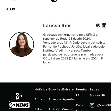
ALMG
Larissa Reis
Graduada em jornalismo pela UFMG e
repórter da Rede 98 desde 2024.
Vencedora do 13° Prêmio Jovem Jornalista
Fernando Pacheco Jordão, idealizado pelo
Instituto Vladimir Herzog. Também
participou de reportagens premiadas pela
CDL/BH em 2022 (2º lugar) e em 2024 (1º
lugar).
Notícias
Esportes
Entretenimento
Programas
Redes
98
Sociais 98
Auto
América
Agenda
Rock
@rede98o
BH e
Atlético
Cinema,