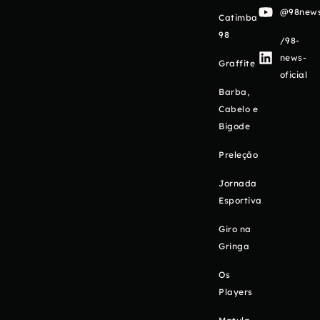
@98newso
Catimba
98
/98-
news-
Graffite
oficial
Barba,
Cabelo e
Bigode
Preleção
Jornada
Esportiva
Giro na
Gringa
Os
Players