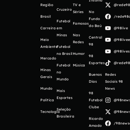
Insônia
Região
TV e
@rede98o
Cruzeiro
Séries
No
Brasil
/rede98o
Fundo
Futebol
Famosos
do Baú
Carreira
em
@98live
Minas
Nas
Central
Meio
@98livee
Redes
98
Ambiente
Futebol
@98live
no Brasil
Humor
98
Mercado
Esportes
@rede98o
Futebol
Música
Minas
no
Buenos
Redes
Gerais
Mundo
Días
Sociais 98
Mundo
News
Mais
98
Esportes
Política
Futebol
@98newso
Clube
Seleção
Tecnologia
@98newso
Brasileira
Ricardo
/98newso
Amado