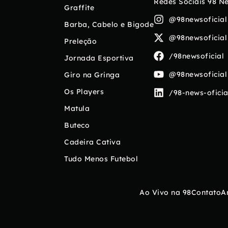
Redes Sociais 98 N
Graffite
@98newsoficial
Barba, Cabelo e Bigode
@98newsoficial
Preleção
/98newsoficial
Jornada Esportiva
@98newsoficial
Giro na Gringa
Os Players
/98-news-oficia
Matula
Buteco
Cadeira Cativa
Tudo Menos Futebol
Ao Vivo na 98
Contato
A