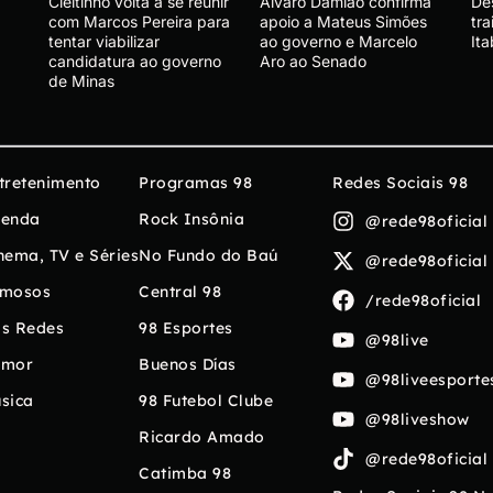
Cleitinho volta a se reunir
Álvaro Damião confirma
Des
a
com Marcos Pereira para
apoio a Mateus Simões
tra
tentar viabilizar
ao governo e Marcelo
Ita
candidatura ao governo
Aro ao Senado
de Minas
tretenimento
Programas 98
Redes Sociais 98
enda
Rock Insônia
@rede98oficial
nema, TV e Séries
No Fundo do Baú
@rede98oficial
mosos
Central 98
/rede98oficial
s Redes
98 Esportes
@98live
umor
Buenos Días
@98liveesporte
sica
98 Futebol Clube
@98liveshow
Ricardo Amado
@rede98oficial
Catimba 98