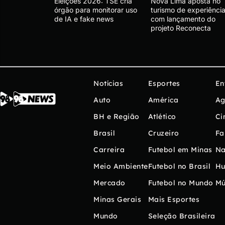
Eleições 2026: TSE cria
Nova Lima aposta no
órgão para monitorar uso
turismo de experiênci
de IA e fake news
com lançamento do
projeto Reconecta
Notícias
Esportes
En
Auto
América
Ag
BH e Região
Atlético
Ci
Brasil
Cruzeiro
Fa
Carreira
Futebol em Minas
Na
Meio Ambiente
Futebol no Brasil
H
Mercado
Futebol no Mundo
Mú
Minas Gerais
Mais Esportes
Mundo
Seleção Brasileira