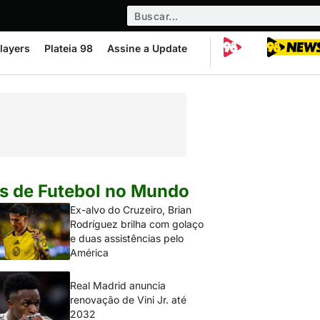
layers
Plateia 98
Assine a Update
s de Futebol no Mundo
Ex-alvo do Cruzeiro, Brian
Rodríguez brilha com golaço
e duas assistências pelo
América
Real Madrid anuncia
renovação de Vini Jr. até
2032