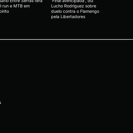
afio Entre Serras terá
‘Final atencipada’, diz
il run e MTB em
Lucho Rodríguez sobre
birito
duelo contra o Flamengo
pela Libertadores
s