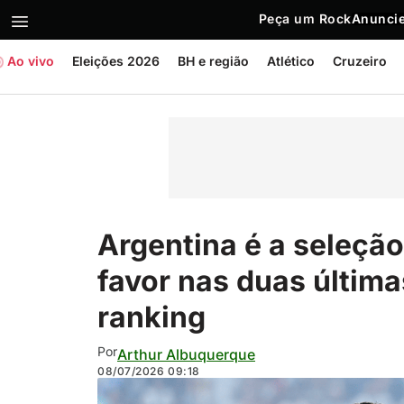
Peça um Rock
Anuncie
Ao vivo
Eleições 2026
BH e região
Atlético
Cruzeiro
Argentina é a seleção
favor nas duas últim
ranking
Por
Arthur Albuquerque
08/07/2026
09:18