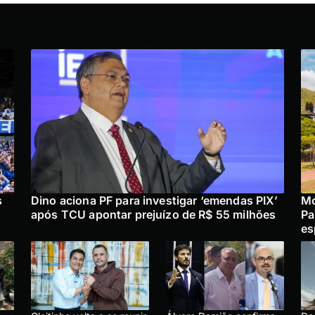
s
Dino aciona PF para investigar ‘emendas PIX’
Mo
após TCU apontar prejuízo de R$ 55 milhões
Pa
es