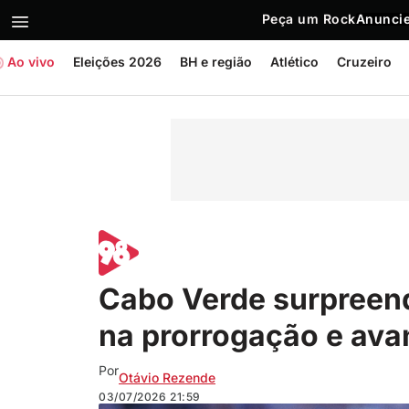
Peça um Rock
Anuncie
Ao vivo
Eleições 2026
BH e região
Atlético
Cruzeiro
Cabo Verde surpreen
na prorrogação e av
Por
Otávio Rezende
03/07/2026
21:59