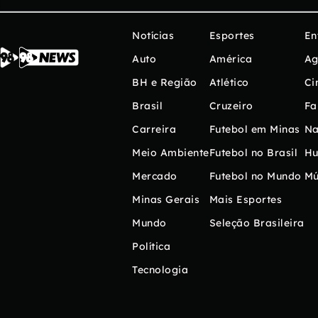
Notícias
Esportes
En
Auto
América
Ag
BH e Região
Atlético
Ci
Brasil
Cruzeiro
Fa
Carreira
Futebol em Minas
Na
Meio Ambiente
Futebol no Brasil
H
Mercado
Futebol no Mundo
Mú
Minas Gerais
Mais Esportes
Mundo
Seleção Brasileira
Política
Tecnologia