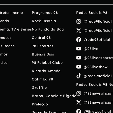
tretenimento
Programas 98
Redes Sociais 98
enda
Rock Insônia
@rede98oficial
nema, TV e Séries
No Fundo do Baú
@rede98oficial
mosos
Central 98
/rede98oficial
s Redes
98 Esportes
@98live
umor
Buenos Días
@98liveesporte
sica
98 Futebol Clube
@98liveshow
Ricardo Amado
@rede98oficial
Catimba 98
Redes Sociais 98 N
Graffite
@98newsoficial
Barba, Cabelo e Bigode
@98newsoficial
Preleção
/98newsoficial
Jornada Esportiva