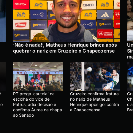
‘Não é nada!’, Matheus Henrique brinca após
Un
quebrar o nariz em Cruzeiro x Chapecoense
Si
ma
é
PT prega ‘cautela’ na
Cruzeiro confirma fratura
Cr
escolha do vice de
no nariz de Matheus
Ch
ão
Patrus, adia decisão e
Henrique após gol contra
cla
confirma Áurea na chapa
a Chapecoense
Bra
ao Senado