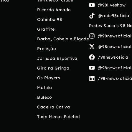
sica
98 Futebol Clube
@98liveshow
Ricardo Amado
@rede98oficial
Catimba 98
Redes Sociais 98 N
Graffite
@98newsoficial
Barba, Cabelo e Bigode
@98newsoficial
Preleção
/98newsoficial
Jornada Esportiva
@98newsoficial
Giro na Gringa
Os Players
/98-news-oficia
Matula
Buteco
Cadeira Cativa
Tudo Menos Futebol