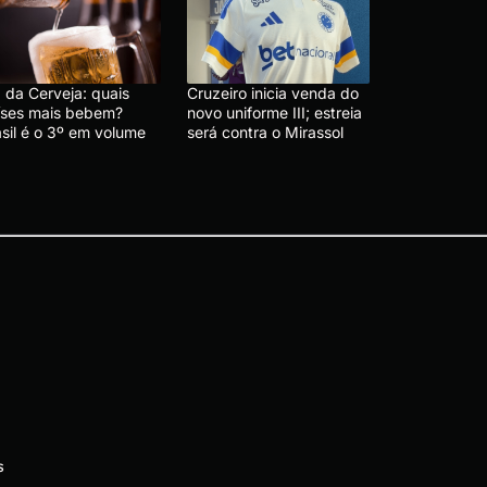
 da Cerveja: quais
Cruzeiro inicia venda do
íses mais bebem?
novo uniforme III; estreia
asil é o 3º em volume
será contra o Mirassol
s