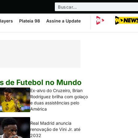
layers
Plateia 98
Assine a Update
s de Futebol no Mundo
Ex-alvo do Cruzeiro, Brian
Rodríguez brilha com golaço
e duas assistências pelo
América
Real Madrid anuncia
renovação de Vini Jr. até
2032