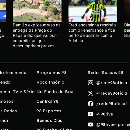
Damião explica atraso na
Fred encaminha rescisão
Dia
e
entrega da Praça do
com o Fenerbahçe e fica
pa
go
Papa e diz que vai punir
perto de assinar com o
Br
empreiteiras que
Atlético
descumprirem prazos
tretenimento
Programas 98
Redes Sociais 98
enda
Rock Insônia
@rede98oficial
nema, TV e Séries
No Fundo do Baú
@rede98oficial
mosos
Central 98
/rede98oficial
s Redes
98 Esportes
@98live
umor
Buenos Días
@98liveesporte