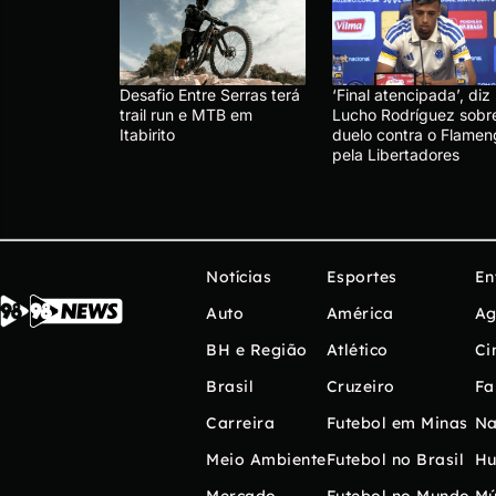
Desafio Entre Serras terá
‘Final atencipada’, diz
trail run e MTB em
Lucho Rodríguez sobr
Itabirito
duelo contra o Flamen
pela Libertadores
Notícias
Esportes
En
Auto
América
Ag
BH e Região
Atlético
Ci
Brasil
Cruzeiro
Fa
Carreira
Futebol em Minas
Na
Meio Ambiente
Futebol no Brasil
H