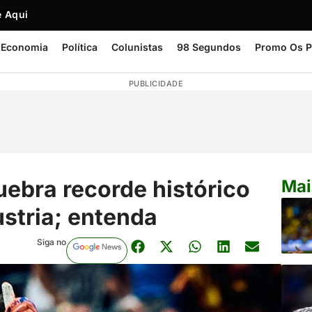
 Aqui
Economia
Política
Colunistas
98 Segundos
Promo Os P
PUBLICIDADE
uebra recorde histórico
Mai
stria; entenda
Siga no