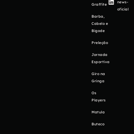
news-
Graffite
oficial
Barba,
Cabelo e
Bigode
Preleção
Jornada
Esportiva
Giro na
Gringa
Os
Players
Matula
Buteco