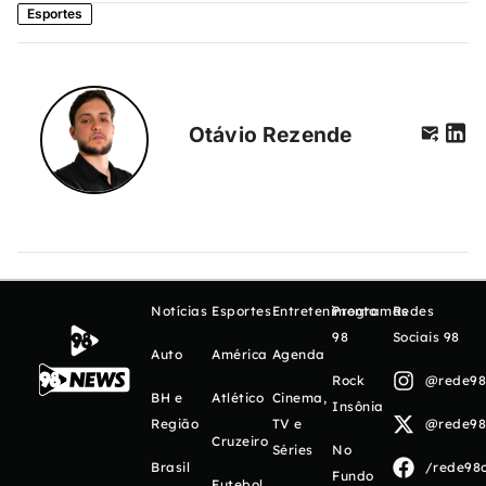
Esportes
Otávio Rezende
Notícias
Esportes
Entretenimento
Programas
Redes
98
Sociais 98
Auto
América
Agenda
Rock
@rede98o
BH e
Atlético
Cinema,
Insônia
Região
TV e
@rede98o
Cruzeiro
Séries
No
Brasil
/rede98o
Fundo
Futebol