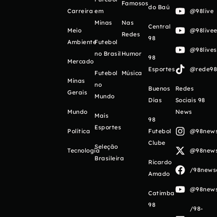
Famosos
do Baú
Carreira
em
@98live
Minas
Nas
Central
Meio
@98livee
Redes
98
Ambiente
Futebol
@98live
no Brasil
Humor
98
Mercado
Esportes
@rede98o
Futebol
Música
Minas
no
Buenos
Redes
Gerais
Mundo
Días
Sociais 98
Mundo
News
Mais
98
Esportes
Política
Futebol
@98newso
Clube
Seleção
Tecnologia
@98newso
Brasileira
Ricardo
/98newso
Amado
@98newso
Catimba
98
/98-