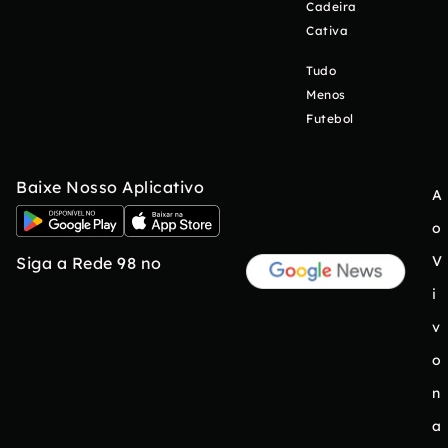
Cadeira
Cativa
Tudo
Menos
Futebol
Baixe Nosso Aplicativo
A
o
V
Siga a Rede 98 no
i
v
o
n
a