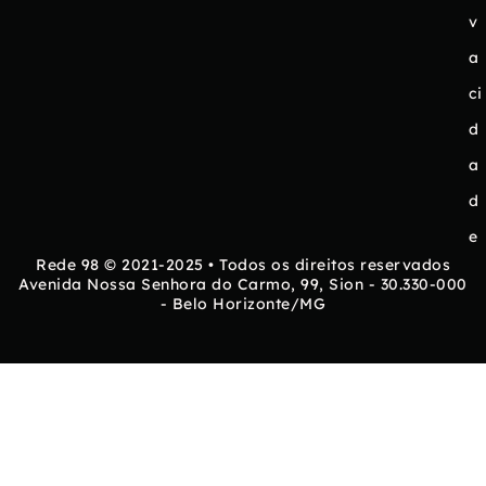
v
a
ci
d
a
d
e
Rede 98 © 2021-2025 • Todos os direitos reservados
Avenida Nossa Senhora do Carmo, 99, Sion - 30.330-000
- Belo Horizonte/MG