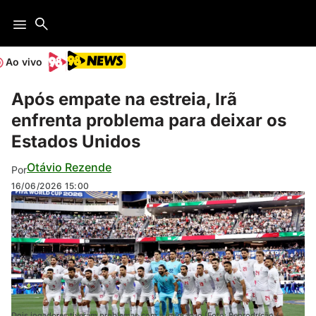
Ao vivo
Após empate na estreia, Irã
enfrenta problema para deixar os
Estados Unidos
Otávio Rezende
Por
16/06/2026
15:00
Dois jogadores tiveram problemas com a imigração (Foto: Reprodução /