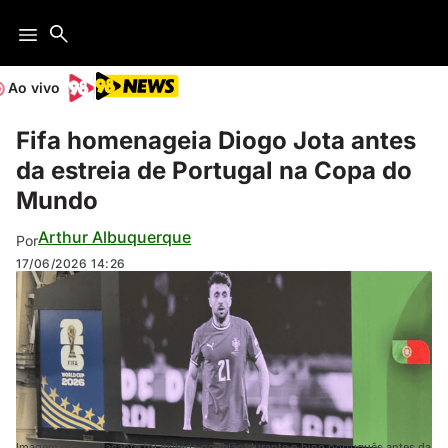
Ao vivo
Fifa homenageia Diogo Jota antes
da estreia de Portugal na Copa do
Mundo
Arthur Albuquerque
Por
17/06/2026
14:26
Imagem do ex-atacante foi exibida no telão durante o hino português antes da