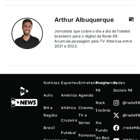
Arthur Albuquerque
Jornalista que cobre o dia a dia do futebol
brasileiro para o digital da Rede 98.
Acumula passagem pela TV Alterosa entre
2021 e 2023.
Notícias
Esportes
Entretenimento
Programas
Redes
98
Sociais 98
Auto
América
Agenda
Rock
@rede98o
BH e
Atlético
Cinema,
Insônia
Região
TV e
@rede98o
Cruzeiro
Séries
No
Brasil
/rede98o
Fundo
Futebol
Famosos
do Baú