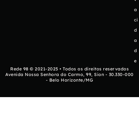
a
ci
d
a
d
e
Rede 98 © 2021-2025 • Todos os direitos reservados
Avenida Nossa Senhora do Carmo, 99, Sion - 30.330-000
- Belo Horizonte/MG