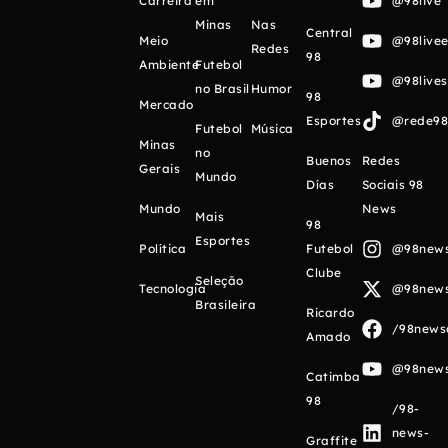
Carreira
em
@98live
Minas
Nas
Central
Meio
@98livee
Redes
98
Ambiente
Futebol
@98live
no Brasil
Humor
98
Mercado
Esportes
@rede98o
Futebol
Música
Minas
no
Buenos
Redes
Gerais
Mundo
Días
Sociais 98
Mundo
News
Mais
98
Esportes
Política
Futebol
@98newso
Clube
Seleção
Tecnologia
@98newso
Brasileira
Ricardo
/98newso
Amado
@98newso
Catimba
98
/98-
news-
Graffite