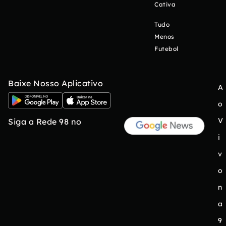
Cativa
Tudo
Menos
Futebol
Baixe Nosso Aplicativo
A
o
V
Siga a Rede 98 no
i
v
o
n
a
9