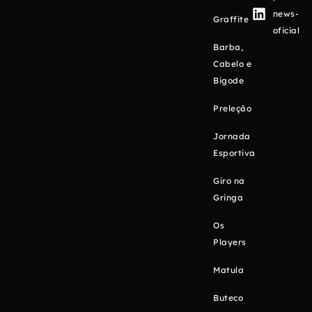
news-
Graffite
oficial
Barba,
Cabelo e
Bigode
Preleção
Jornada
Esportiva
Giro na
Gringa
Os
Players
Matula
Buteco