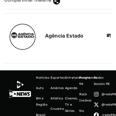
Agência Estado
Notícias
Esportes
Entretenimento
Programas
Redes
98
Sociais 98
Auto
América
Agenda
Rock
@rede98o
BH e
Atlético
Cinema,
Insônia
Região
TV e
@rede98o
Cruzeiro
Séries
No
Brasil
/rede98o