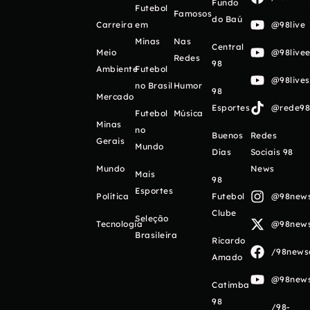
Fundo
Futebol
Famosos
do Baú
Carreira
em
@98live
Minas
Nas
Central
Meio
@98livee
Redes
98
Ambiente
Futebol
@98live
no Brasil
Humor
98
Mercado
Esportes
@rede98o
Futebol
Música
Minas
no
Buenos
Redes
Gerais
Mundo
Días
Sociais 98
Mundo
News
Mais
98
Esportes
Política
Futebol
@98newso
Clube
Seleção
Tecnologia
@98newso
Brasileira
Ricardo
/98newso
Amado
@98newso
Catimba
98
/98-