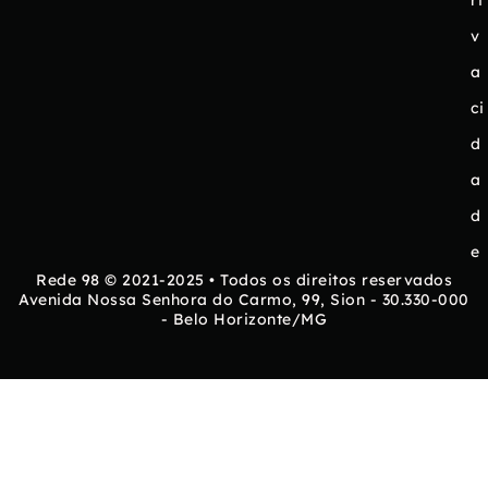
ri
v
a
ci
d
a
d
e
Rede 98 © 2021-2025 • Todos os direitos reservados
Avenida Nossa Senhora do Carmo, 99, Sion - 30.330-000
- Belo Horizonte/MG