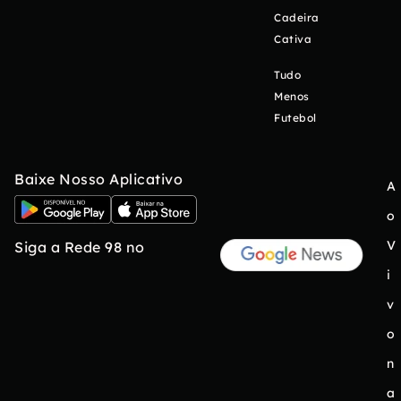
Cadeira
Cativa
Tudo
Menos
Futebol
Baixe Nosso Aplicativo
A
o
V
Siga a Rede 98 no
i
v
o
n
a