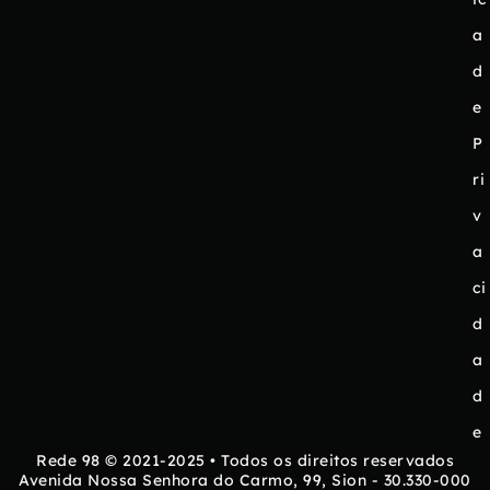
a
d
e
P
ri
v
a
ci
d
a
d
e
Rede 98 © 2021-2025 • Todos os direitos reservados
Avenida Nossa Senhora do Carmo, 99, Sion - 30.330-000