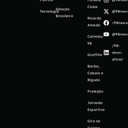
Clube
Seleção
Tecnologia
@98newso
Brasileira
Ricardo
/98newso
Amado
@98newso
Catimba
98
/98-
news-
Graffite
oficial
Barba,
Cabelo e
Bigode
Preleção
Jornada
Esportiva
Giro na
Gringa