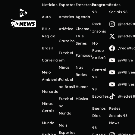
Notícias
Esportes
Entretenimento
Programas
Redes
98
Sociais 98
Auto
América
Agenda
Rock
@rede98o
BH e
Atlético
Cinema,
Insônia
Região
TV e
@rede98o
Cruzeiro
Séries
No
Brasil
/rede98o
Fundo
Futebol
Famosos
do Baú
Carreira
em
@98live
Minas
Nas
Central
Meio
@98livee
Redes
98
Ambiente
Futebol
@98live
no Brasil
Humor
98
Mercado
Esportes
@rede98o
Futebol
Música
Minas
no
Buenos
Redes
Gerais
Mundo
Días
Sociais 98
Mundo
News
Mais
98
Esportes
Política
Futebol
@98newso