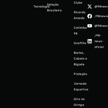
Clube
Seleção
Tecnologia
@98newso
Brasileira
Ricardo
/98newso
Amado
@98newso
Catimba
98
/98-
news-
Graffite
oficial
Barba,
Cabelo e
Bigode
Preleção
Jornada
Esportiva
Giro na
Gringa