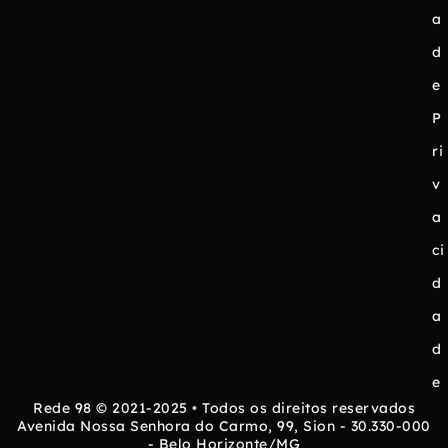
a
d
e
P
ri
v
a
ci
d
a
d
e
Rede 98 © 2021-2025 • Todos os direitos reservados
Avenida Nossa Senhora do Carmo, 99, Sion - 30.330-000
- Belo Horizonte/MG