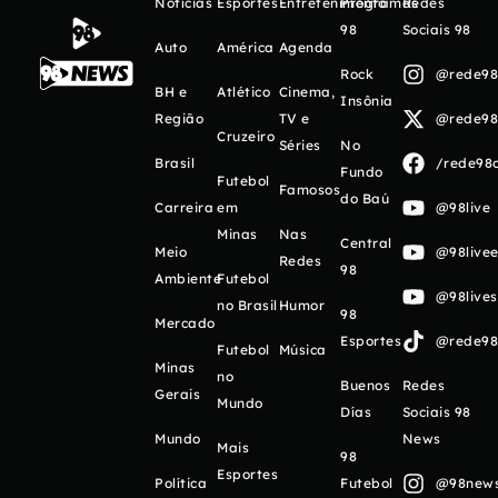
Notícias
Esportes
Entretenimento
Programas
Redes
98
Sociais 98
Auto
América
Agenda
Rock
@rede98o
BH e
Atlético
Cinema,
Insônia
Região
TV e
@rede98o
Cruzeiro
Séries
No
Brasil
/rede98o
Fundo
Futebol
Famosos
do Baú
Carreira
em
@98live
Minas
Nas
Central
Meio
@98livee
Redes
98
Ambiente
Futebol
@98live
no Brasil
Humor
98
Mercado
Esportes
@rede98o
Futebol
Música
Minas
no
Buenos
Redes
Gerais
Mundo
Días
Sociais 98
Mundo
News
Mais
98
Esportes
Política
Futebol
@98newso