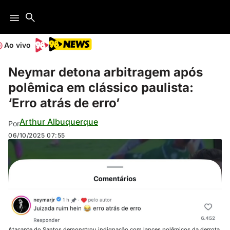
Ao vivo
Neymar detona arbitragem após
polêmica em clássico paulista:
‘Erro atrás de erro’
Arthur Albuquerque
Por
06/10/2025
07:55
Atacante do Santos demonstrou indignação com lances polêmicos da derrota