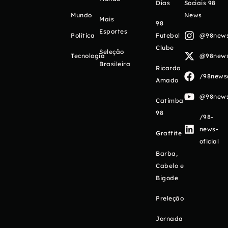
Días
Sociais 98
Mundo
News
Mais
98
Esportes
Política
Futebol
@98newso
Clube
Seleção
Tecnologia
@98newso
Brasileira
Ricardo
/98newso
Amado
@98newso
Catimba
98
/98-
news-
Graffite
oficial
Barba,
Cabelo e
Bigode
Preleção
Jornada