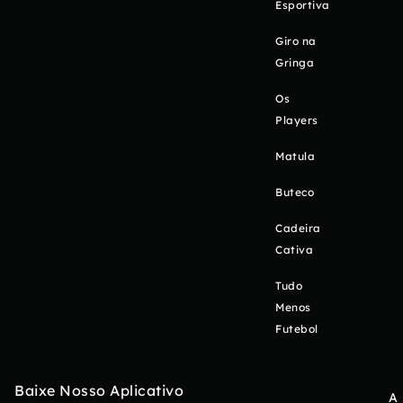
Esportiva
Giro na
Gringa
Os
Players
Matula
Buteco
Cadeira
Cativa
Tudo
Menos
Futebol
Baixe Nosso Aplicativo
A