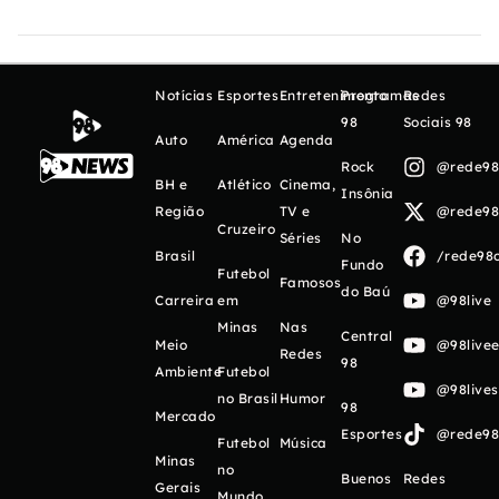
Notícias
Esportes
Entretenimento
Programas
Redes
98
Sociais 98
Auto
América
Agenda
Rock
@rede98o
BH e
Atlético
Cinema,
Insônia
Região
TV e
@rede98o
Cruzeiro
Séries
No
Brasil
/rede98o
Fundo
Futebol
Famosos
do Baú
Carreira
em
@98live
Minas
Nas
Central
Meio
@98livee
Redes
98
Ambiente
Futebol
@98live
no Brasil
Humor
98
Mercado
Esportes
@rede98o
Futebol
Música
Minas
no
Buenos
Redes
Gerais
Mundo