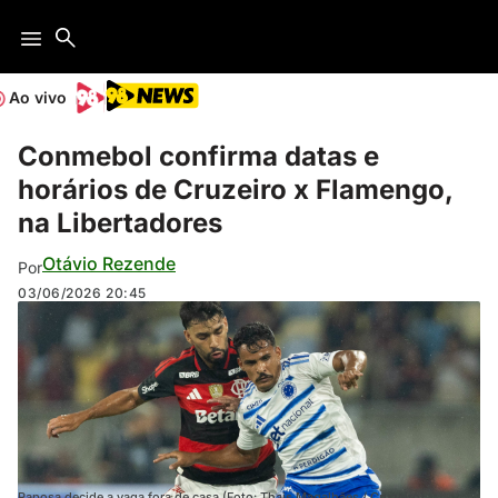
Ao vivo
Conmebol confirma datas e
horários de Cruzeiro x Flamengo,
na Libertadores
Otávio Rezende
Por
03/06/2026
20:45
Raposa decide a vaga fora de casa (Foto: Thais Magalhães / Cruzeiro)