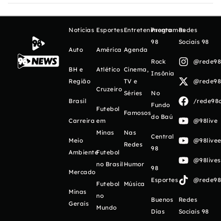
Notícias
Esportes
Entretenimento
Programas
Redes
98
Sociais 98
Auto
América
Agenda
Rock
@rede98o
BH e
Atlético
Cinema,
Insônia
Região
TV e
@rede98o
Cruzeiro
Séries
No
Brasil
/rede98o
Fundo
Futebol
Famosos
do Baú
Carreira
em
@98live
Minas
Nas
Central
Meio
@98livee
Redes
98
Ambiente
Futebol
@98live
no Brasil
Humor
98
Mercado
Esportes
@rede98o
Futebol
Música
Minas
no
Buenos
Redes
Gerais
Mundo
Días
Sociais 98