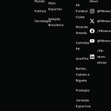
Mundo
News
Mais
98
Esportes
Política
Futebol
@98newso
Clube
Seleção
Tecnologia
@98newso
Brasileira
Ricardo
/98newso
Amado
@98newso
Catimba
98
/98-
news-
Graffite
oficial
Barba,
Cabelo e
Bigode
Preleção
Jornada
Esportiva