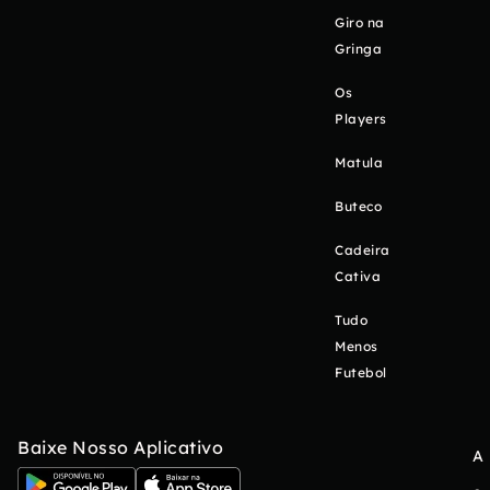
Giro na
Gringa
Os
Players
Matula
Buteco
Cadeira
Cativa
Tudo
Menos
Futebol
Baixe Nosso Aplicativo
A