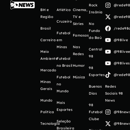
Rock
@rede98o
BH e
Atlético
Cinema,
Insônia
Região
TV e
@rede98o
Cruzeiro
Séries
No
Brasil
/rede98o
Fundo
Futebol
Famosos
do Baú
Carreira
em
@98live
Minas
Nas
Central
Meio
@98livee
Redes
98
Ambiente
Futebol
@98live
no Brasil
Humor
98
Mercado
Esportes
@rede98o
Futebol
Música
Minas
no
Buenos
Redes
Gerais
Mundo
Días
Sociais 98
Mundo
News
Mais
98
Esportes
Política
Futebol
@98newso
Clube
Seleção
Tecnologia
@98newso
Brasileira