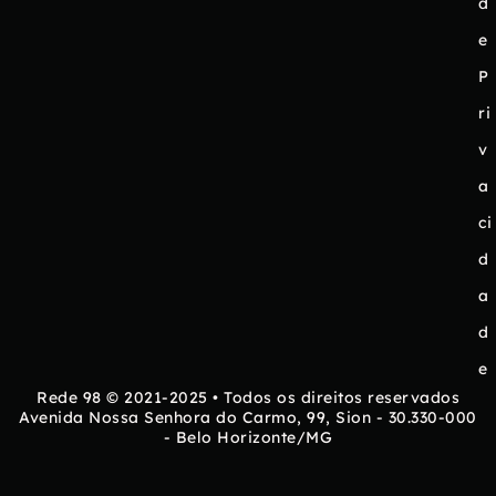
d
e
P
ri
v
a
ci
d
a
d
e
Rede 98 © 2021-2025 • Todos os direitos reservados
Avenida Nossa Senhora do Carmo, 99, Sion - 30.330-000
- Belo Horizonte/MG