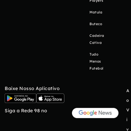
Players
Matula
Buteco
Cadeira
Cativa
Tudo
Menos
Futebol
Baixe Nosso Aplicativo
A
o
V
Siga a Rede 98 no
i
v