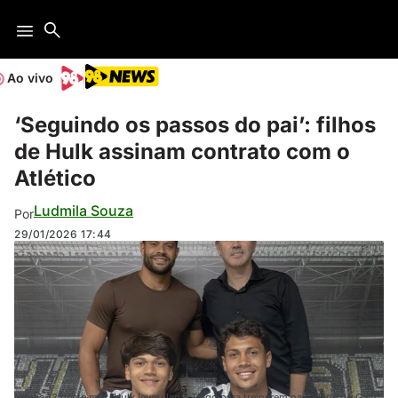
Ao vivo
‘Seguindo os passos do pai’: filhos
de Hulk assinam contrato com o
Atlético
Ludmila Souza
Por
29/01/2026
17:44
No dia 13 deste mês, Hulk levou Ian e Tiago para treinarem na Cidade do Galo.