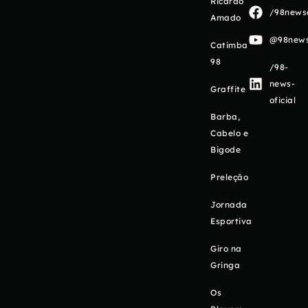
Ricardo
/98newso
Amado
@98newso
Catimba
98
/98-
news-
Graffite
oficial
Barba,
Cabelo e
Bigode
Preleção
Jornada
Esportiva
Giro na
Gringa
Os