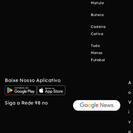
Matula
Buteco
Cadeira
Cativa
Tudo
Menos
Futebol
Baixe Nosso Aplicativo
A
o
V
Siga a Rede 98 no
i
v
o