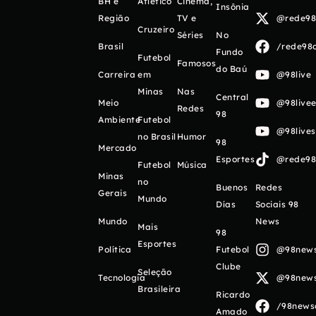
BH e
Atlético
Cinema,
Insônia
Região
TV e
@rede98o
Cruzeiro
Séries
No
Brasil
/rede98o
Fundo
Futebol
Famosos
do Baú
Carreira
em
@98live
Minas
Nas
Central
Meio
@98livee
Redes
98
Ambiente
Futebol
@98live
no Brasil
Humor
98
Mercado
Esportes
@rede98o
Futebol
Música
Minas
no
Buenos
Redes
Gerais
Mundo
Días
Sociais 98
Mundo
News
Mais
98
Esportes
Política
Futebol
@98newso
Clube
Seleção
Tecnologia
@98newso
Brasileira
Ricardo
/98newso
Amado