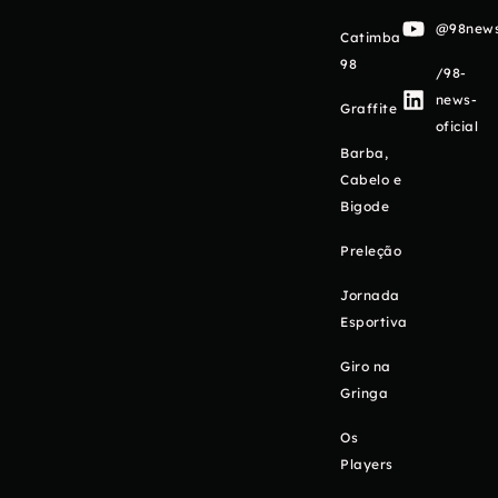
@98newso
Catimba
98
/98-
news-
Graffite
oficial
Barba,
Cabelo e
Bigode
Preleção
Jornada
Esportiva
Giro na
Gringa
Os
Players