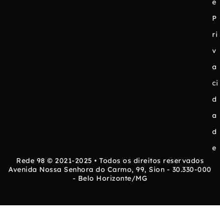
e
P
ri
v
a
ci
d
a
d
e
Rede 98 © 2021-2025 • Todos os direitos reservados
Avenida Nossa Senhora do Carmo, 99, Sion - 30.330-000
- Belo Horizonte/MG