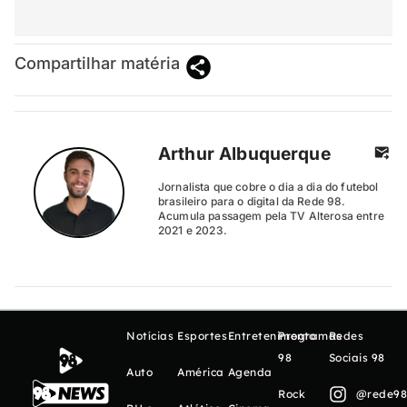
Compartilhar matéria
Arthur Albuquerque
Jornalista que cobre o dia a dia do futebol
brasileiro para o digital da Rede 98.
Acumula passagem pela TV Alterosa entre
2021 e 2023.
Notícias
Esportes
Entretenimento
Programas
Redes
98
Sociais 98
Auto
América
Agenda
Rock
@rede98o